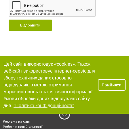
Відправити
Цей сайт використовує «cookies». Також
веб-сайт використовує інтернет-сервіс для
збору технічних даних стосовно
відвідувачів з метою отримання
Прийняти
маркетингової та статистичної інформації.
Умови обробки даних відвідувачів сайту
див.
"Політика конфіденційності"
Реклама на сайті
Робота в нашій компанії