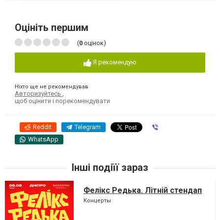
Оцініть першим
(
0
оцінок)
Я рекомендую
Ніхто ще не рекомендував
Авторизуйтесь
,
щоб оцінити і порекомендувати
Reddit
Telegram
Viber
WhatsApp
Інші подіїї зараз
Фелікс Редька. Літній стендап
Концерты