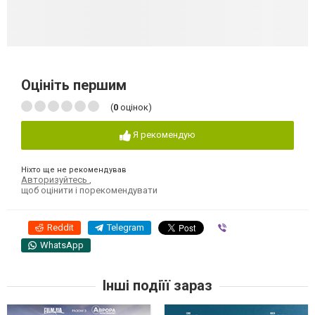
Оцініть першим
(
0
оцінок)
Я рекомендую
Ніхто ще не рекомендував
Авторизуйтесь
,
щоб оцінити і порекомендувати
Reddit
Telegram
Viber
WhatsApp
Інші подіїї зараз