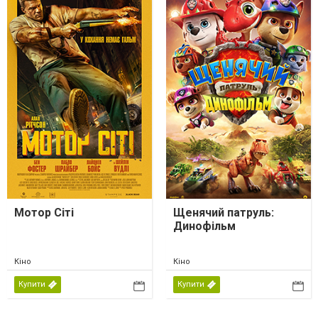
Мотор Сіті
Щенячий патруль:
Динофільм
Кіно
Кіно
Купити
Купити