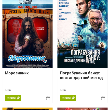
Морозивник
Пограбування банку:
нестандартний метод
Кіно
Кіно
Купити
Купити