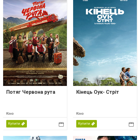
Потяг Червона рута
Кінець Оук- Стріт
Кіно
Кіно
Купити
Купити