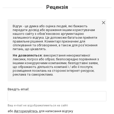
Рецензія
Відгук - це думка або оцінка людей, які бажають
передати досвід або враження іншим користувачам
нашого сайту з обов'язковою аргументацією
залишеного відгука. Це допоможе багатьом прийняти
правильне рішення. Коментарі призначені для
спілкування та обговорення, а також для роз'яснення
питань, що цікавлять.
Не дозволяється:
використання ненормативної
лексики, погроз або образ; безпосереднє порівняння з
іншими конкуруючими компаніями; безпідставні заяви,
що ображають діяльність компанії і / або її послуги;
розміщення посилань на сторонні інтернет-ресурси;
реклама та самореклама.
Введіть email:
Ваш e-mail не відображатиметься на сайті
або
Авторизуйтесь
для написання відгуку