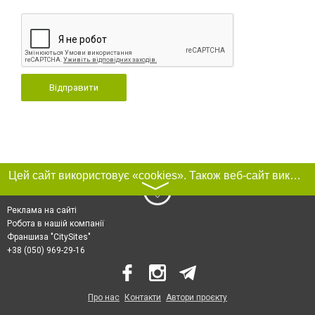
Відправити
Цей сайт використовує «cookies». Також веб-сайт використовує інтернет-сервіс для збору технічних даних стосовно відвідувачів з метою отримання маркетингової та статистичної інформації. Умови обробки даних відвідувачів сайту див.
〉
Реклама на сайті
Робота в нашій компанії
Франшиза "CitySites"
+38 (050) 969-29-16
Про нас
Контакти
Автори проєкту