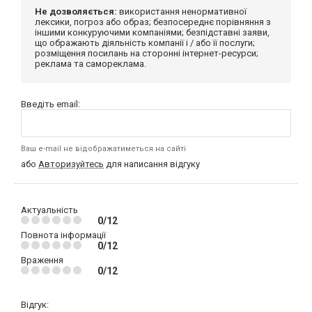
Не дозволяється:
використання ненормативної
лексики, погроз або образ; безпосереднє порівняння з
іншими конкуруючими компаніями; безпідставні заяви,
що ображають діяльність компанії і / або її послуги;
розміщення посилань на сторонні інтернет-ресурси;
реклама та самореклама.
Введіть email:
Ваш e-mail не відображатиметься на сайті
або
Авторизуйтесь
для написання відгуку
Актуальність
0/12
Повнота інформації
0/12
Враження
0/12
Відгук: