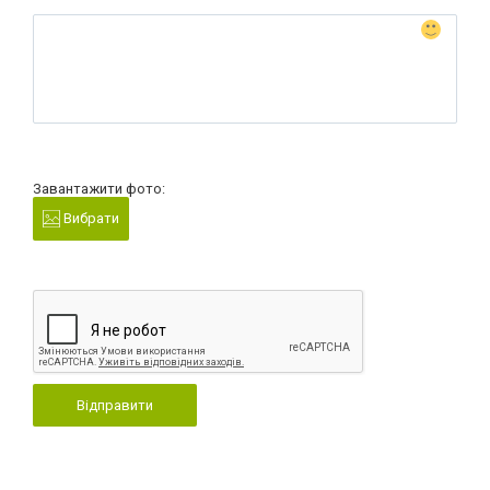
Завантажити фото:
Вибрати
Відправити