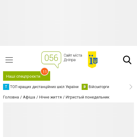
11
Наші спецпроєкти
Т
ТОП кращих дистанційних шкіл України
В
Військторги
Головна
Афіша
Нічне життя
Игристый понедельник