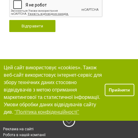
Відправити
Цей сайт використовує «cookies». Також
веб-сайт використовує інтернет-сервіс для
збору технічних даних стосовно
відвідувачів з метою отримання
Прийняти
маркетингової та статистичної інформації.
Умови обробки даних відвідувачів сайту
див.
"Політика конфіденційності"
Реклама на сайті
Робота в нашій компанії