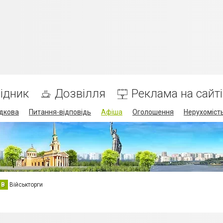
ідник
Дозвілля
Реклама на сайті
дкова
Питання-відповідь
Афіша
Оголошення
Нерухоміст
В
Військторги