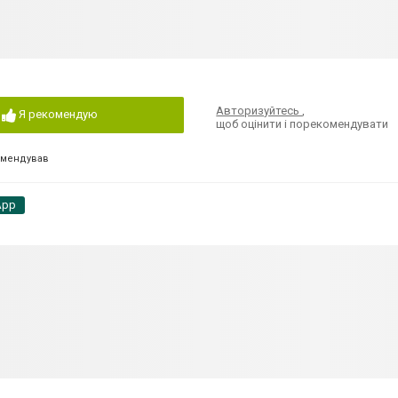
Авторизуйтесь
,
Я рекомендую
щоб оцінити і порекомендувати
омендував
App