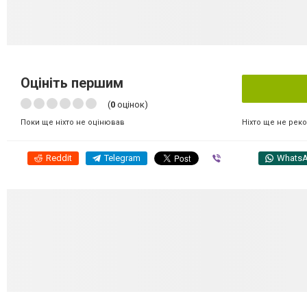
Оцініть першим
(
0
оцінок)
Ніхто ще не рек
Поки ще ніхто не оцінював
Reddit
Telegram
Viber
Whats