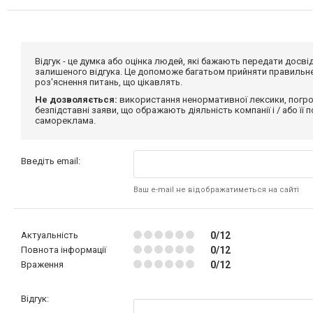
Відгук - це думка або оцінка людей, які бажають передати дос
залишеного відгука. Це допоможе багатьом прийняти правильне 
роз'яснення питань, що цікавлять.
Не дозволяється:
використання ненормативної лексики, погро
безпідставні заяви, що ображають діяльність компанії і / або її
самореклама.
Введіть email:
Ваш e-mail не відображатиметься на сайті
Актуальність
0/12
Повнота інформації
0/12
Враження
0/12
Відгук: