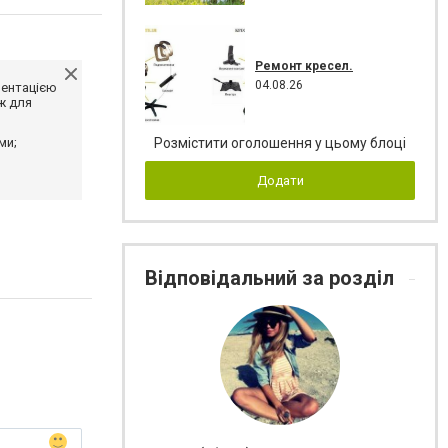
Ремонт кресел.
04.08.26
ментацією
ж для
ми;
Розмістити оголошення у цьому блоці
Додати
Відповідальний за розділ