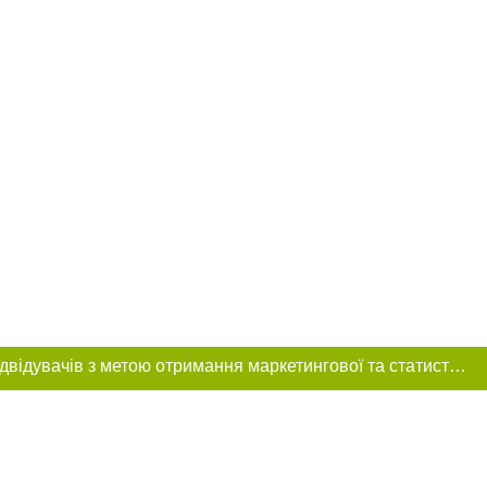
Цей сайт використовує «cookies». Також веб-сайт використовує інтернет-сервіс для збору технічних даних стосовно відвідувачів з метою отримання маркетингової та статистичної інформації. Умови обробки даних відвідувачів сайту див.