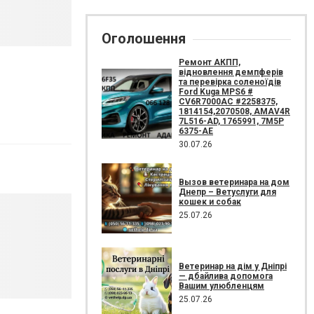
Оголошення
Ремонт АКПП,
відновлення демпферів
та перевірка соленоїдів
Ford Kuga MPS6 #
CV6R7000AC #2258375,
1814154,2070508, AMAV4R
7L516-AD, 1765991, 7M5P
6375-AE
30.07.26
Вызов ветеринара на дом
Днепр – Ветуслуги для
кошек и собак
25.07.26
Ветеринар на дім у Дніпрі
— дбайлива допомога
Вашим улюбленцям
25.07.26