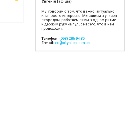
Євгенія (афіша)
Мы говорим о том, что важно, актуально
или просто интересно. Мы живем в унисон
с городом, работаем с ним в одном ритме
и держим руку на пульсе всего, что в нем
происходит.
Телефон:
(098) 286 94 85
E-mail:
ed@citysites.com.ua