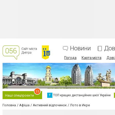
Новини
Дов
Погода
Карта міста
Дові
11
Т
ТОП кращих дистанційних шкіл України
Наші спецпроєкти
Головна
Афіша
Активний відпочинок
Лото в Икре