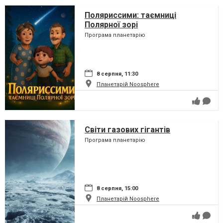
Поляриссими: таємниці
Полярної зорі
Програма планетарію
8 серпня, 11:30
Планетарій Noosphere
Світи газових гігантів
Програма планетарію
8 серпня, 15:00
Планетарій Noosphere