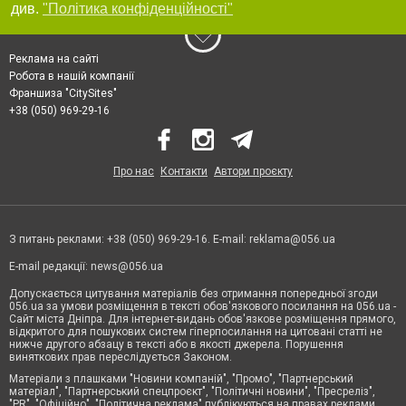
див.
"Політика конфіденційності"
Реклама на сайті
Робота в нашій компанії
Франшиза "CitySites"
+38 (050) 969-29-16
Про нас
Контакти
Автори проєкту
З питань реклами: +38 (050) 969-29-16. E-mail:
reklama@056.ua
E-mail редакції:
news@056.ua
Допускається цитування матеріалів без отримання попередньої згоди
056.ua за умови розміщення в тексті обов'язкового посилання на 056.ua -
Сайт міста Дніпра. Для інтернет-видань обов'язкове розміщення прямого,
відкритого для пошукових систем гіперпосилання на цитовані статті не
нижче другого абзацу в тексті або в якості джерела. Порушення
виняткових прав переслідується Законом.
Матеріали з плашками "Новини компаній", "Промо", "Партнерський
матеріал", "Партнерський спецпроєкт", "Політичні новини", "Пресреліз",
"PR", "Офіційно", "Політична реклама" публікуються на правах реклами.