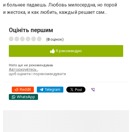
и больнее падаешь. Любовь милосердна, но порой
и жестока, и как любить, каждый решает сам…
Оцініть першим
(
0
оцінок)
Я рекомендую
Ніхто ще не рекомендував
Авторизуйтесь
,
щоб оцінити і порекомендувати
Reddit
Telegram
Viber
WhatsApp