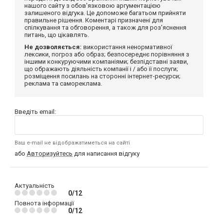
нашого сайту з обов'язковою аргументацією
залишеного відгука. Це допоможе багатьом прийняти
правильне рішення. Коментарі призначені для
спілкування та обговорення, а також для роз'яснення
питань, що цікавлять.
Не дозволяється:
використання ненормативної
лексики, погроз або образ; безпосереднє порівняння з
іншими конкуруючими компаніями; безпідставні заяви,
що ображають діяльність компанії і / або її послуги;
розміщення посилань на сторонні інтернет-ресурси;
реклама та самореклама.
Введіть email:
Ваш e-mail не відображатиметься на сайті
або
Авторизуйтесь
для написання відгуку
Актуальність
0/12
Повнота інформації
0/12