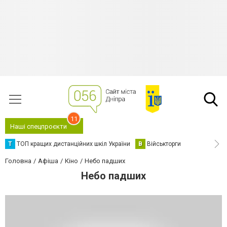
11
Наші спецпроєкти
Т
ТОП кращих дистанційних шкіл України
В
Військторги
Головна
Афіша
Кіно
Небо падших
Небо падших