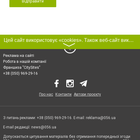
Відправити
Цей сайт використовує «cookies». Також веб-сайт використовує інтернет-сервіс для збору технічних даних стосовно відвідувачів з метою отримання маркетингової та статистичної інформації. Умови обробки даних відвідувачів сайту див.
〉
Реклама на сайті
Робота в нашій компанії
Франшиза "CitySites"
+38 (050) 969-29-16
Про нас
Контакти
Автори проєкту
З питань реклами: +38 (050) 969-29-16. E-mail:
reklama@056.ua
E-mail редакції:
news@056.ua
Допускається цитування матеріалів без отримання попередньої згоди