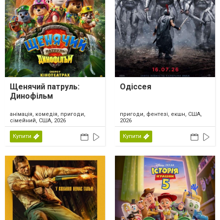
Щенячий патруль:
Одіссея
Динофільм
анімація, комедія, пригоди,
пригоди, фентезі, екшн, США,
сімейний, США, 2026
2026
Купити
Купити