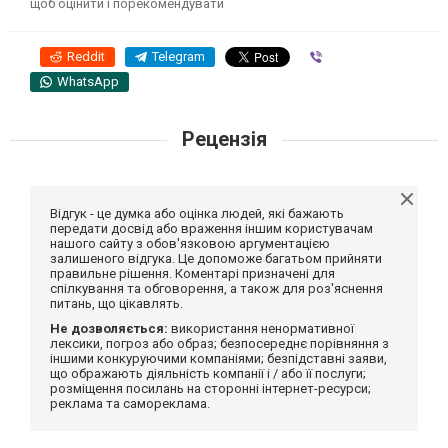
щоб оцінити і порекомендувати
Reddit
Telegram
Viber
WhatsApp
Рецензія
Відгук - це думка або оцінка людей, які бажають
передати досвід або враження іншим користувачам
нашого сайту з обов'язковою аргументацією
залишеного відгука. Це допоможе багатьом прийняти
правильне рішення. Коментарі призначені для
спілкування та обговорення, а також для роз'яснення
питань, що цікавлять.
Не дозволяється:
використання ненормативної
лексики, погроз або образ; безпосереднє порівняння з
іншими конкуруючими компаніями; безпідставні заяви,
що ображають діяльність компанії і / або її послуги;
розміщення посилань на сторонні інтернет-ресурси;
реклама та самореклама.