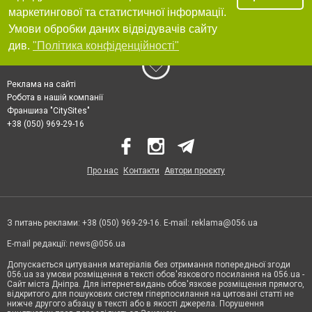
маркетингової та статистичної інформації.
Умови обробки даних відвідувачів сайту
див.
"Політика конфіденційності"
Реклама на сайті
Робота в нашій компанії
Франшиза "CitySites"
+38 (050) 969-29-16
Про нас
Контакти
Автори проєкту
З питань реклами: +38 (050) 969-29-16. E-mail:
reklama@056.ua
E-mail редакції:
news@056.ua
Допускається цитування матеріалів без отримання попередньої згоди
056.ua за умови розміщення в тексті обов'язкового посилання на 056.ua -
Сайт міста Дніпра. Для інтернет-видань обов'язкове розміщення прямого,
відкритого для пошукових систем гіперпосилання на цитовані статті не
нижче другого абзацу в тексті або в якості джерела. Порушення