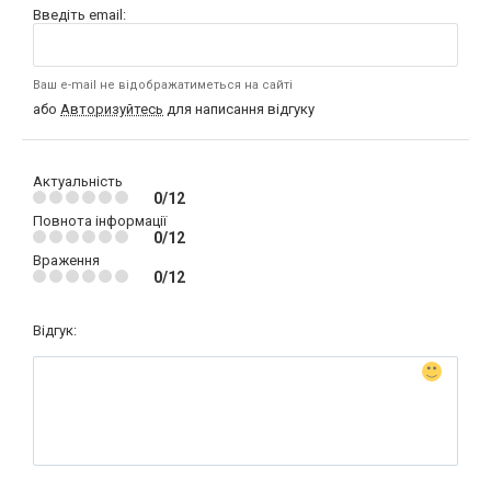
Введіть email:
Ваш e-mail не відображатиметься на сайті
або
Авторизуйтесь
для написання відгуку
Актуальність
0/12
Повнота інформації
0/12
Враження
0/12
Відгук: