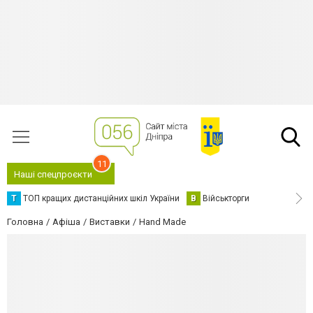
11
Наші спецпроєкти
Т
ТОП кращих дистанційних шкіл України
В
Військторги
Головна
Афіша
Виставки
Hand Made