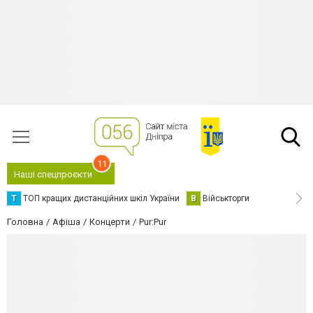
11
Наші спецпроєкти
Т
ТОП кращих дистанційних шкіл України
В
Військторги
Головна
Афіша
Концерти
Pur:Pur