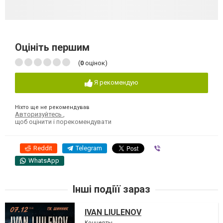
Оцініть першим
(
0
оцінок)
Я рекомендую
Ніхто ще не рекомендував
Авторизуйтесь
,
щоб оцінити і порекомендувати
Reddit
Telegram
Viber
WhatsApp
Інші подіїї зараз
IVAN LIULENOV
Концерты