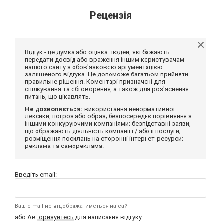
Рецензія
Відгук - це думка або оцінка людей, які бажають
передати досвід або враження іншим користувачам
нашого сайту з обов'язковою аргументацією
залишеного відгука. Це допоможе багатьом прийняти
правильне рішення. Коментарі призначені для
спілкування та обговорення, а також для роз'яснення
питань, що цікавлять.
Не дозволяється:
використання ненормативної
лексики, погроз або образ; безпосереднє порівняння з
іншими конкуруючими компаніями; безпідставні заяви,
що ображають діяльність компанії і / або її послуги;
розміщення посилань на сторонні інтернет-ресурси;
реклама та самореклама.
Введіть email:
Ваш e-mail не відображатиметься на сайті
або
Авторизуйтесь
для написання відгуку