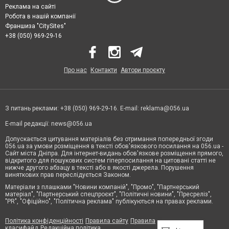
Реклама на сайті
Робота в нашій компанії
Франшиза "CitySites"
+38 (050) 969-29-16
Про нас
Контакти
Автори проєкту
З питань реклами: +38 (050) 969-29-16. E-mail:
reklama@056.ua
E-mail редакції:
news@056.ua
Допускається цитування матеріалів без отримання попередньої згоди
056.ua за умови розміщення в тексті обов'язкового посилання на 056.ua -
Сайт міста Дніпра. Для інтернет-видань обов'язкове розміщення прямого,
відкритого для пошукових систем гіперпосилання на цитовані статті не
нижче другого абзацу в тексті або в якості джерела. Порушення
виняткових прав переслідується Законом.
Матеріали з плашками "Новини компаній", "Промо", "Партнерський
матеріал", "Партнерський спецпроєкт", "Політичні новини", "Пресреліз",
"PR", "Офіційно", "Політична реклама" публікуються на правах реклами.
Політика конфіденційності
Правила сайту
Правила
класифайд
Редакційна політика