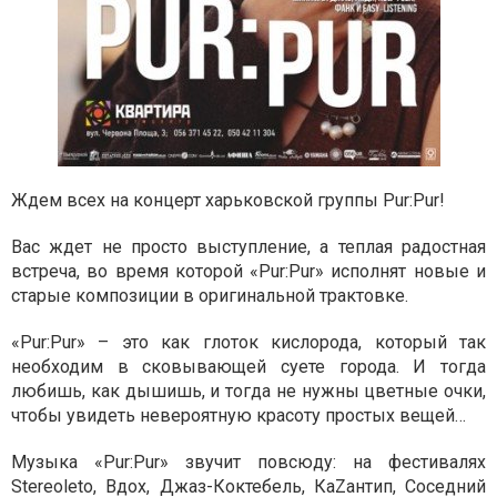
Ждем всех на концерт харьковской группы Pur:Pur!
Вас ждет не просто выступление, а теплая радостная
встреча, во время которой «Pur:Pur» исполнят новые и
старые композиции в оригинальной трактовке.
«Pur:Pur» – это как глоток кислорода, который так
необходим в сковывающей суете города. И тогда
любишь, как дышишь, и тогда не нужны цветные очки,
чтобы увидеть невероятную красоту простых вещей…
Музыка «Pur:Pur» звучит повсюду: на фестивалях
Stereoleto, Вдох, Джаз-Коктебель, КаZантип, Соседний