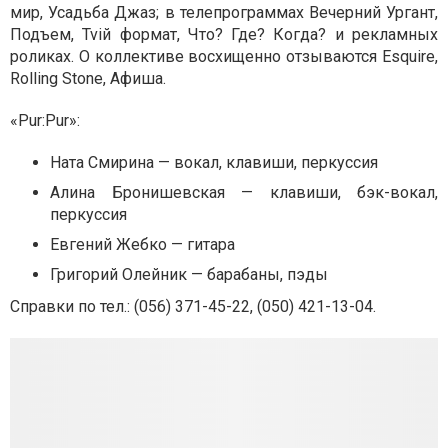
мир, Усадьба Джаз; в телепрограммах Вечерний Ургант,
Подъем, Tviй формат, Что? Где? Когда? и рекламных
роликах. О коллективе восхищенно отзываются Esquire,
Rolling Stone, Афиша.
«Pur:Pur»:
Ната Смирина — вокал, клавиши, перкуссия
Алина Бронишевская — клавиши, бэк-вокал,
перкуссия
Евгений Жебко — гитара
Григорий Олейник — барабаны, пэды
Справки по тел.: (056) 371-45-22, (050) 421-13-04.