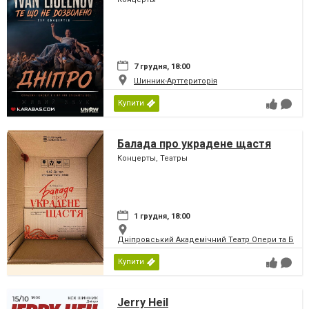
7 грудня, 18:00
Шинник-Арттериторія
Купити
Балада про украдене щастя
Концерты, Театры
1 грудня, 18:00
Дніпровський Академічний Театр Опери та Бале
Купити
Jerry Heil