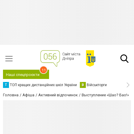
11
Наші спецпроєкти
Т
ТОП кращих дистанційних шкіл України
В
Військторги
Головна
Афіша
Активний відпочинок
Выступление «Шао? Бао!»