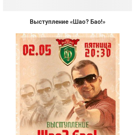
Выступление «Шао? Бао!»