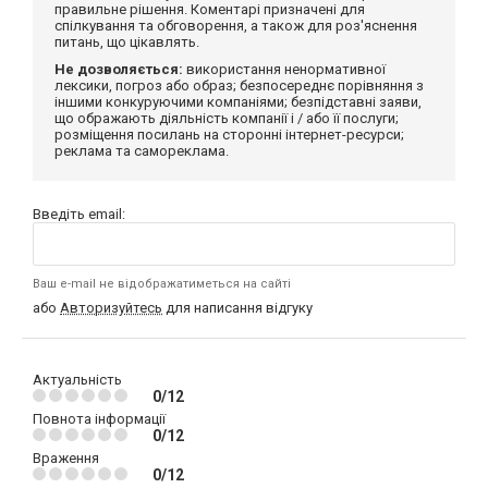
правильне рішення. Коментарі призначені для
спілкування та обговорення, а також для роз'яснення
питань, що цікавлять.
Не дозволяється:
використання ненормативної
лексики, погроз або образ; безпосереднє порівняння з
іншими конкуруючими компаніями; безпідставні заяви,
що ображають діяльність компанії і / або її послуги;
розміщення посилань на сторонні інтернет-ресурси;
реклама та самореклама.
Введіть email:
Ваш e-mail не відображатиметься на сайті
або
Авторизуйтесь
для написання відгуку
Актуальність
0/12
Повнота інформації
0/12
Враження
0/12