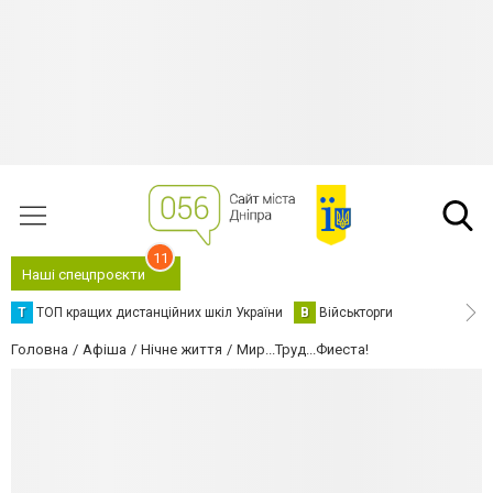
11
Наші спецпроєкти
Т
ТОП кращих дистанційних шкіл України
В
Військторги
Головна
Афіша
Нічне життя
Мир...Труд...Фиеста!