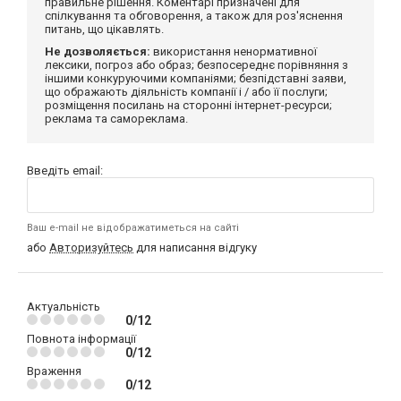
правильне рішення. Коментарі призначені для
спілкування та обговорення, а також для роз'яснення
питань, що цікавлять.
Не дозволяється:
використання ненормативної
лексики, погроз або образ; безпосереднє порівняння з
іншими конкуруючими компаніями; безпідставні заяви,
що ображають діяльність компанії і / або її послуги;
розміщення посилань на сторонні інтернет-ресурси;
реклама та самореклама.
Введіть email:
Ваш e-mail не відображатиметься на сайті
або
Авторизуйтесь
для написання відгуку
Актуальність
0/12
Повнота інформації
0/12
Враження
0/12