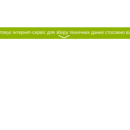
〉
нас :
и
Автори проєкту
ування матеріалів без отримання попередньої згоди 056.ua за умови розміще
силання на 056.ua - Сайт міста Дніпра. Для інтернет-видань обов'язкове роз
шукових систем гіперпосилання на цитовані статті не нижче другого абзацу в
Порушення виняткових прав переслідується Законом.