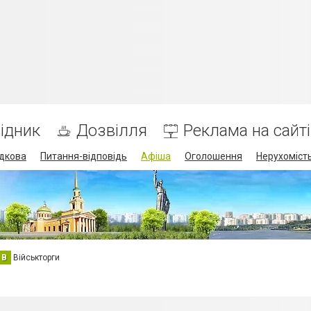
ідник
Дозвілля
Реклама на сайті
дкова
Питання-відповідь
Афіша
Оголошення
Нерухоміст
В
Військторги