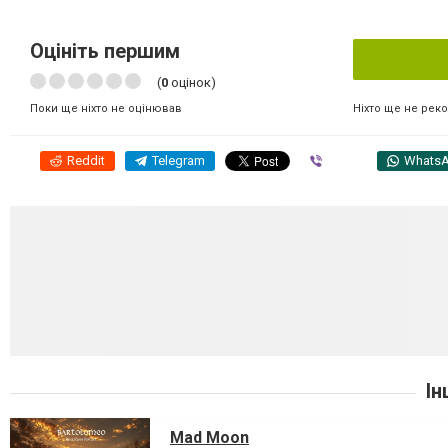
Оцініть першим
(
0
оцінок)
Ніхто ще не рек
Поки ще ніхто не оцінював
Reddit
Telegram
Viber
Whats
Ін
Mad Moon