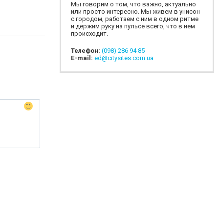
Мы говорим о том, что важно, актуально
или просто интересно. Мы живем в унисон
с городом, работаем с ним в одном ритме
и держим руку на пульсе всего, что в нем
происходит.
Телефон:
(098) 286 94 85
E-mail:
ed@citysites.com.ua