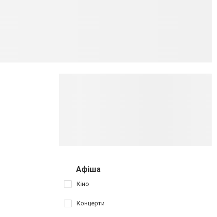
Афіша
Кіно
Концерти