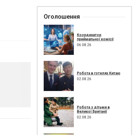
Оголошення
Координатор
приймальної комісії
06.08.26
Робота в готелях Китаю
02.08.26
Робота з дітьми в
Великої Британії
02.08.26