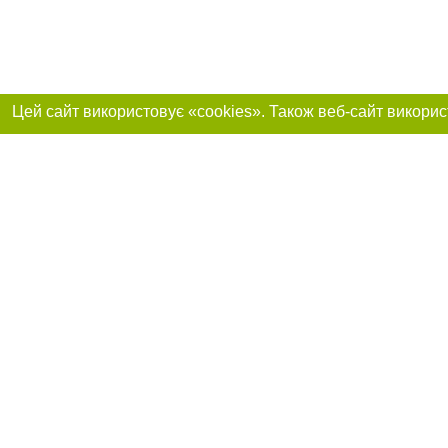
Реклама на сайті
Приєднуйтесь до 
Робота в нашій компанії
Франшиза "CitySites"
Про нас
Контакт
+38 (050) 969-29-16
З питань реклами: +38 (050) 969-29-16. E-mail:
Допускається цит
reklama@056.ua
обов'язкового по
відкритого для по
якості джерела. 
E-mail редакції:
news@056.ua