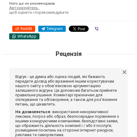
Ніхто ще не рекомендував
Авторизуйтесь
,
щоб оцінити і порекомендувати
Reddit
Telegram
Viber
WhatsApp
Рецензія
Відгук - це думка або оцінка людей, які бажають
передати досвід або враження іншим користувачам
нашого сайту з обов'язковою аргументацією
залишеного відгука. Це допоможе багатьом прийняти
правильне рішення. Коментарі призначені для
спілкування та обговорення, а також для роз'яснення
питань, що цікавлять.
Не дозволяється:
використання ненормативної
лексики, погроз або образ; безпосереднє порівняння з
іншими конкуруючими компаніями; безпідставні заяви,
що ображають діяльність компанії і / або її послуги;
розміщення посилань на сторонні інтернет-ресурси;
реклама та самореклама.