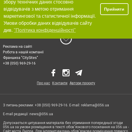
збору технічних даних стосовно
відвідувачів з метою отримання
Прийняти
маркетингової та статистичної інформації.
Умови обробки даних відвідувачів сайту
див.
"Політика конфіденційності"
Реклама на сайті
Робота в нашій компанії
Франшиза "CitySites"
+38 (050) 969-29-16
Про нас
Контакти
Автори проєкту
З питань реклами: +38 (050) 969-29-16. E-mail:
reklama@056.ua
E-mail редакції:
news@056.ua
Допускається цитування матеріалів без отримання попередньої згоди
056.ua за умови розміщення в тексті обов'язкового посилання на 056.ua -
Сайт міста Дніпра. Для інтернет-видань обов'язкове розміщення прямого,