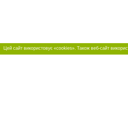
Реклама на сайті
Приєднуйтесь до 
Робота в нашій компанії
Франшиза "CitySites"
Про нас
Контакт
+38 (050) 969-29-16