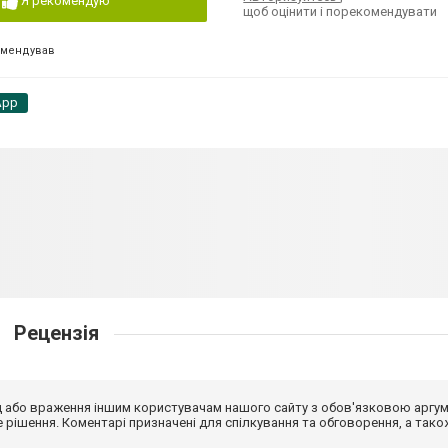
Я рекомендую
щоб оцінити і порекомендувати
омендував
App
Рецензія
від або враження іншим користувачам нашого сайту з обов'язковою аргу
рішення. Коментарі призначені для спілкування та обговорення, а тако