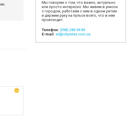
Мы говорим о том, что важно, актуально
ми;
или просто интересно. Мы живем в унисон
с городом, работаем с ним в одном ритме
и держим руку на пульсе всего, что в нем
происходит.
Телефон:
(098) 286 94 85
E-mail:
ed@citysites.com.ua