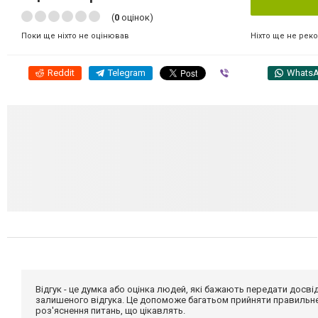
(
0
оцінок)
Ніхто ще не рек
Поки ще ніхто не оцінював
Reddit
Telegram
Viber
Whats
Відгук - це думка або оцінка людей, які бажають передати дос
залишеного відгука. Це допоможе багатьом прийняти правильне 
роз'яснення питань, що цікавлять.