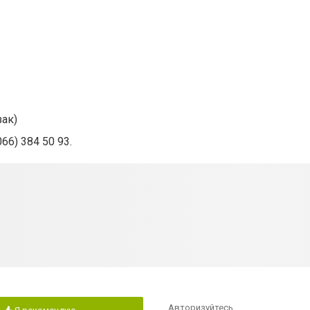
зак)
066) 384 5
0 93.
Авторизуйтесь
,