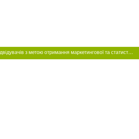
Цей сайт використовує «cookies». Також веб-сайт використовує інтернет-сервіс для збору технічних даних стосовно відвідувачів з метою отримання маркетингової та статистичної інформації. Умови обробки даних відвідувачів сайту див.