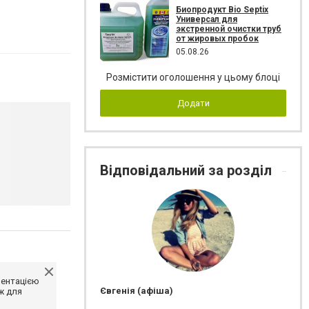
Биопродукт Bio Septix
Универсал для
экстренной очистки труб
от жировых пробок
05.08.26
Розмістити оголошення у цьому блоці
Додати
Відповідальний за розділ
ментацією
Євгенія (афіша)
ж для