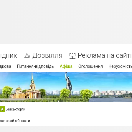
ідник
Дозвілля
Реклама на сайті
дкова
Питання-відповідь
Афіша
Оголошення
Нерухоміст
В
Військторги
ровской области