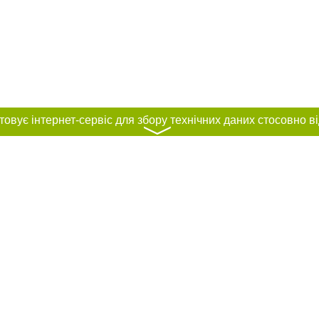
〉
нас :
и
Автори проєкту