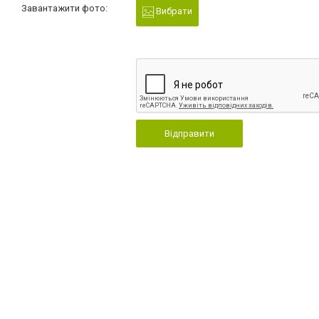
Завантажити фото:
Вибрати
Відправити