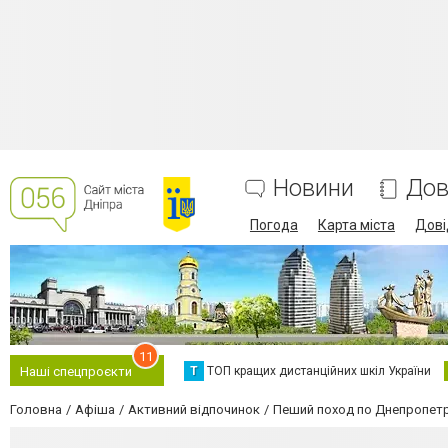
Новини
Дов
Погода
Карта міста
Дові
11
Т
ТОП кращих дистанційних шкіл України
Наші спецпроєкти
Головна
Афіша
Активний відпочинок
Пеший поход по Днепропет