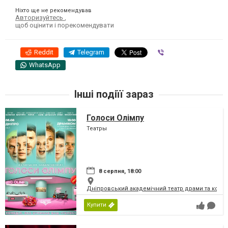
Ніхто ще не рекомендував
Авторизуйтесь
,
щоб оцінити і порекомендувати
Reddit
Telegram
Viber
WhatsApp
Інші подіїї зараз
Голоси Олімпу
Театры
8 серпня, 18:00
Дніпровський академічний театр драми та коме
Купити