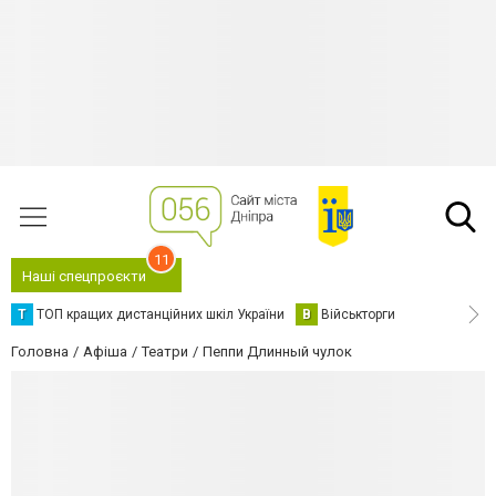
11
Наші спецпроєкти
Т
ТОП кращих дистанційних шкіл України
В
Військторги
Головна
Афіша
Театри
Пеппи Длинный чулок