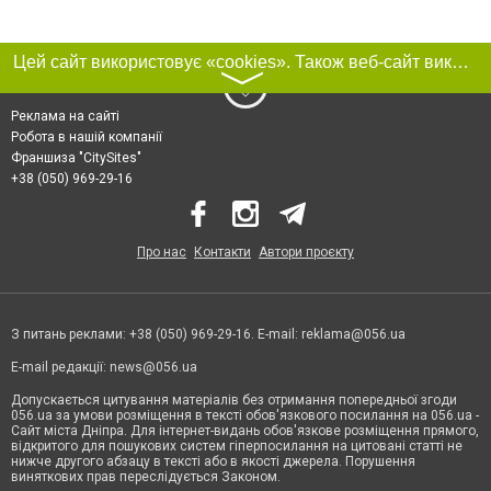
Цей сайт використовує «cookies». Також веб-сайт використовує інтернет-сервіс для збору технічних даних стосовно відвідувачів з метою отримання маркетингової та статистичної інформації. Умови обробки даних відвідувачів сайту див.
〉
Реклама на сайті
Робота в нашій компанії
Франшиза "CitySites"
+38 (050) 969-29-16
Про нас
Контакти
Автори проєкту
З питань реклами: +38 (050) 969-29-16. E-mail:
reklama@056.ua
E-mail редакції:
news@056.ua
Допускається цитування матеріалів без отримання попередньої згоди
056.ua за умови розміщення в тексті обов'язкового посилання на 056.ua -
Сайт міста Дніпра. Для інтернет-видань обов'язкове розміщення прямого,
відкритого для пошукових систем гіперпосилання на цитовані статті не
нижче другого абзацу в тексті або в якості джерела. Порушення
виняткових прав переслідується Законом.