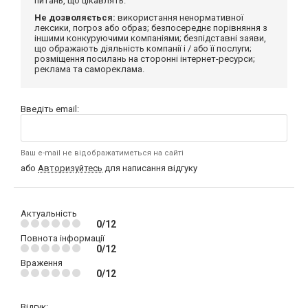
питань, що цікавлять.
Не дозволяється:
використання ненормативної
лексики, погроз або образ; безпосереднє порівняння з
іншими конкуруючими компаніями; безпідставні заяви,
що ображають діяльність компанії і / або її послуги;
розміщення посилань на сторонні інтернет-ресурси;
реклама та самореклама.
Введіть email:
Ваш e-mail не відображатиметься на сайті
або
Авторизуйтесь
для написання відгуку
Актуальність
0/12
Повнота інформації
0/12
Враження
0/12
Відгук: