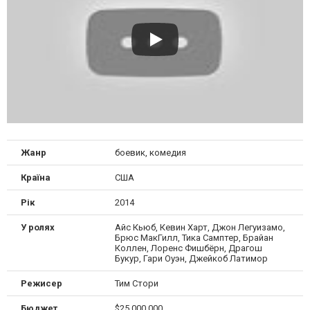
Жанр
боевик, комедия
Країна
США
Рік
2014
У ролях
Айс Кьюб, Кевин Харт, Джон Легуизамо,
Брюс МакГилл, Тика Самптер, Брайан
Коллен, Лоренс Фишбёрн, Драгош
Букур, Гари Оуэн, Джейкоб Латимор
Режисер
Тим Стори
Бюджет
$25 000 000