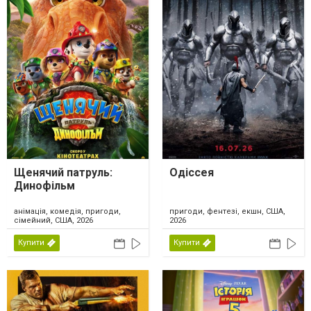
Щенячий патруль:
Одіссея
Динофільм
анімація, комедія, пригоди,
пригоди, фентезі, екшн, США,
сімейний, США, 2026
2026
Купити
Купити