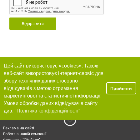
Відправити
Цей сайт використовує «cookies». Також
веб-сайт використовує інтернет-сервіс для
збору технічних даних стосовно
відвідувачів з метою отримання
Прийняти
маркетингової та статистичної інформації.
Умови обробки даних відвідувачів сайту
див.
"Політика конфіденційності"
Реклама на сайті
Робота в нашій компанії
Франшиза "CitySites"