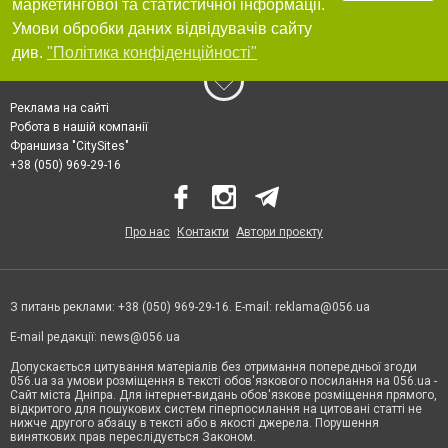
маркетингової та статистичної інформації.
Умови обробки даних відвідувачів сайту
див.
"Політика конфіденційності"
Реклама на сайті
Робота в нашій компанії
Франшиза "CitySites"
+38 (050) 969-29-16
Про нас
Контакти
Автори проєкту
З питань реклами: +38 (050) 969-29-16. E-mail:
reklama@056.ua
E-mail редакції:
news@056.ua
Допускається цитування матеріалів без отримання попередньої згоди
056.ua за умови розміщення в тексті обов'язкового посилання на 056.ua -
Сайт міста Дніпра. Для інтернет-видань обов'язкове розміщення прямого,
відкритого для пошукових систем гіперпосилання на цитовані статті не
нижче другого абзацу в тексті або в якості джерела. Порушення
виняткових прав переслідується Законом.