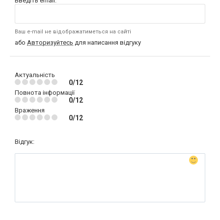
Введіть email:
Ваш e-mail не відображатиметься на сайті
або
Авторизуйтесь
для написання відгуку
Актуальність
0/12
Повнота інформації
0/12
Враження
0/12
Відгук: