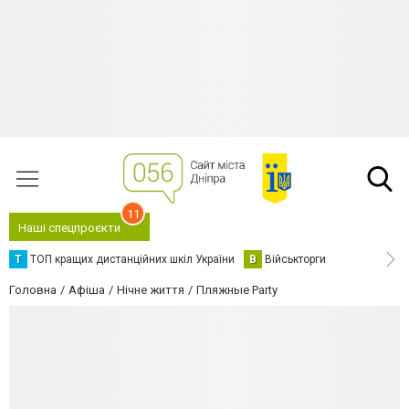
11
Наші спецпроєкти
Т
ТОП кращих дистанційних шкіл України
В
Військторги
Головна
Афіша
Нічне життя
Пляжные Party