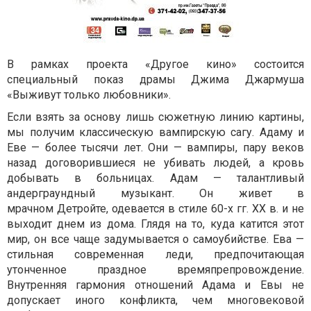
В рамках проекта «Другое кино» состоится
специальный показ драмы Джима Джармуша
«Выживут только любовники».
Если взять за основу лишь сюжетную линию картины,
мы получим классическую вампирскую сагу. Адаму и
Еве — более тысячи лет. Они — вампиры, пару веков
назад договорившиеся не убивать людей, а кровь
добывать в больницах. Адам — талантливый
андерграундный музыкант. Он живет в
мрачном
Детройте
, одевается в стиле 60-х гг. XX в. и не
выходит днем из дома. Глядя на то, куда катится этот
мир, он все чаще задумывается о самоубийстве. Ева —
стильная современная леди, предпочитающая
утонченное праздное времяпрепровождение.
Внутренняя гармония отношений Адама и Евы не
допускает иного конфликта, чем многовековой