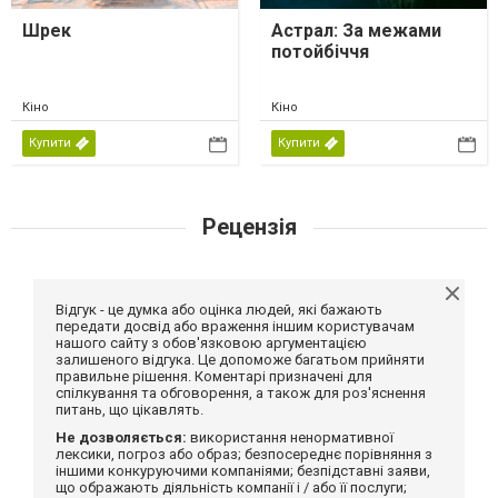
Шрек
Астрал: За межами
потойбіччя
Кіно
Кіно
Купити
Купити
Рецензія
Відгук - це думка або оцінка людей, які бажають
передати досвід або враження іншим користувачам
нашого сайту з обов'язковою аргументацією
залишеного відгука. Це допоможе багатьом прийняти
правильне рішення. Коментарі призначені для
спілкування та обговорення, а також для роз'яснення
питань, що цікавлять.
Не дозволяється:
використання ненормативної
лексики, погроз або образ; безпосереднє порівняння з
іншими конкуруючими компаніями; безпідставні заяви,
що ображають діяльність компанії і / або її послуги;