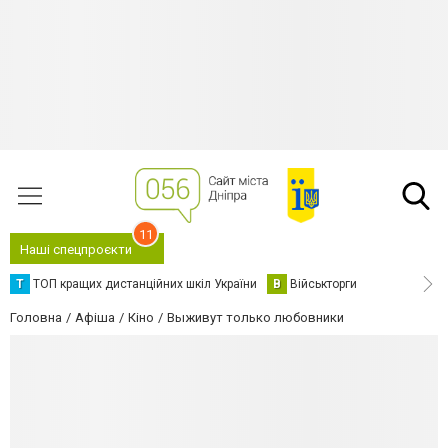
11
Наші спецпроєкти
Т
ТОП кращих дистанційних шкіл України
В
Військторги
Головна
Афіша
Кіно
Выживут только любовники