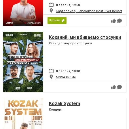
8 серпня, 19:00
Бартоломео, Bartolomeo Best River Resort
Купити
Коханий, ми вбиваємо стосунки
Стендап шоу про стосунки
8 серпня, 18:30
MOVA Рrostir
Kozak System
Концерт