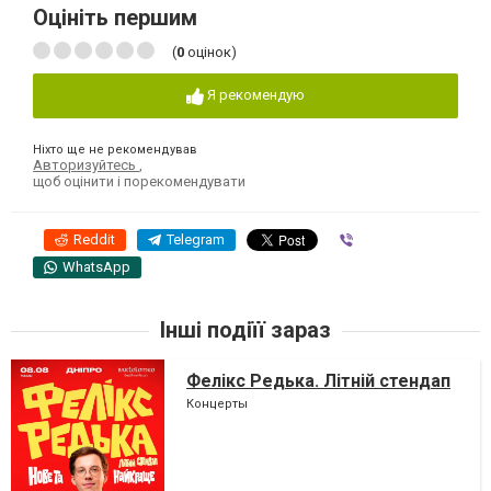
Оцініть першим
(
0
оцінок)
Я рекомендую
Ніхто ще не рекомендував
Авторизуйтесь
,
щоб оцінити і порекомендувати
Reddit
Telegram
Viber
WhatsApp
Інші подіїї зараз
Фелікс Редька. Літній стендап
Концерты