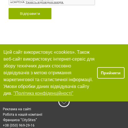
Відправити
Цей сайт використовує «cookies». Також
веб-сайт використовує інтернет-сервіс для
збору технічних даних стосовно
відвідувачів з метою отримання
Прийняти
маркетингової та статистичної інформації.
Умови обробки даних відвідувачів сайту
див.
"Політика конфіденційності"
Реклама на сайті
Робота в нашій компанії
Франшиза "CitySites"
+38 (050) 969-29-16