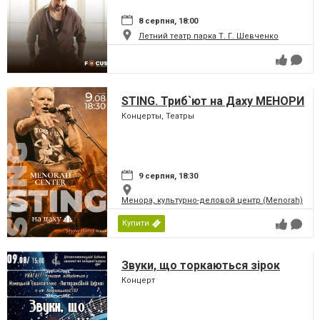
8 серпня, 18:00
Летний театр парка Т. Г. Шевченко
STING. Триб`ют на Даху МЕНОРИ
Концерты, Театры
9 серпня, 18:30
Менора, культурно-деловой центр (Menorah)
Купити
Звуки, що торкаються зірок
Концерт