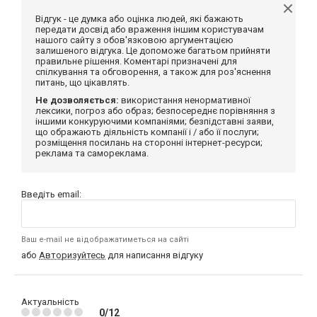
Відгук - це думка або оцінка людей, які бажають
передати досвід або враження іншим користувачам
нашого сайту з обов'язковою аргументацією
залишеного відгука. Це допоможе багатьом прийняти
правильне рішення. Коментарі призначені для
спілкування та обговорення, а також для роз'яснення
питань, що цікавлять.
Не дозволяється:
використання ненормативної
лексики, погроз або образ; безпосереднє порівняння з
іншими конкуруючими компаніями; безпідставні заяви,
що ображають діяльність компанії і / або її послуги;
розміщення посилань на сторонні інтернет-ресурси;
реклама та самореклама.
Введіть email:
Ваш e-mail не відображатиметься на сайті
або
Авторизуйтесь
для написання відгуку
Актуальність
0/12