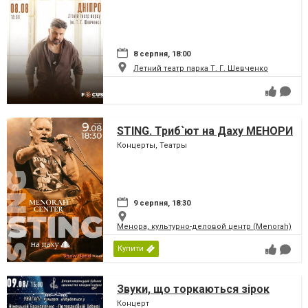
8 серпня, 18:00
Летний театр парка Т. Г. Шевченко
STING. Триб`ют на Даху МЕНОРИ
Концерты, Театры
9 серпня, 18:30
Менора, культурно-деловой центр (Menorah)
Купити
Звуки, що торкаються зірок
Концерт