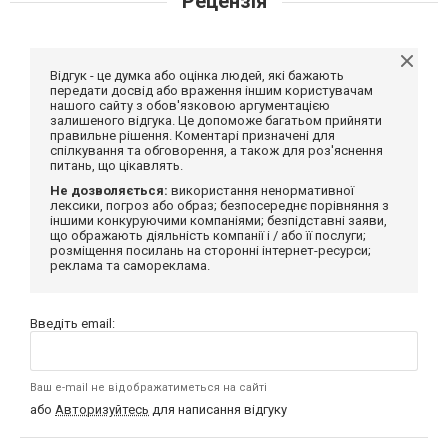
Рецензія
Відгук - це думка або оцінка людей, які бажають
передати досвід або враження іншим користувачам
нашого сайту з обов'язковою аргументацією
залишеного відгука. Це допоможе багатьом прийняти
правильне рішення. Коментарі призначені для
спілкування та обговорення, а також для роз'яснення
питань, що цікавлять.
Не дозволяється:
використання ненормативної
лексики, погроз або образ; безпосереднє порівняння з
іншими конкуруючими компаніями; безпідставні заяви,
що ображають діяльність компанії і / або її послуги;
розміщення посилань на сторонні інтернет-ресурси;
реклама та самореклама.
Введіть email:
Ваш e-mail не відображатиметься на сайті
або
Авторизуйтесь
для написання відгуку