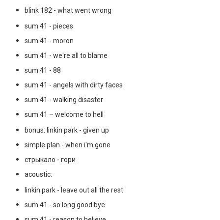
blink 182 - what went wrong
sum 41 - pieces
sum 41 - moron
sum 41 - we're all to blame
sum 41 - 88
sum 41 - angels with dirty faces
sum 41 - walking disaster
sum 41 – welcome to hell
bonus: linkin park - given up
simple plan - when i'm gone
стрыкало - гори
acoustic:
linkin park - leave out all the rest
sum 41 - so long good bye
sum 41 - reason to believe