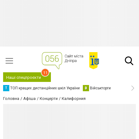
11
Наші спецпроєкти
Т
ТОП кращих дистанційних шкіл України
В
Військторги
Головна
Афіша
Концерти
Калифорния