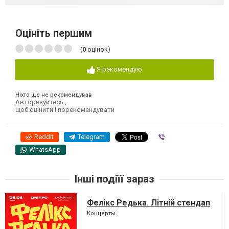
Оцініть першим
(
0
оцінок)
Я рекомендую
Ніхто ще не рекомендував
Авторизуйтесь
,
щоб оцінити і порекомендувати
Reddit
Telegram
Viber
WhatsApp
Інші подіїї зараз
Фелікс Редька. Літній стендап
Концерты