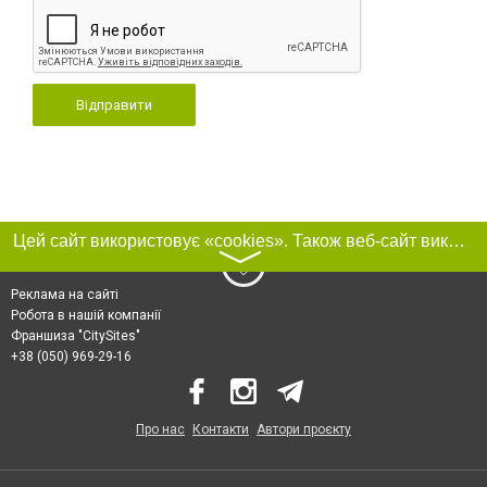
Відправити
Цей сайт використовує «cookies». Також веб-сайт використовує інтернет-сервіс для збору технічних даних стосовно відвідувачів з метою отримання маркетингової та статистичної інформації. Умови обробки даних відвідувачів сайту див.
〉
Реклама на сайті
Робота в нашій компанії
Франшиза "CitySites"
+38 (050) 969-29-16
Про нас
Контакти
Автори проєкту