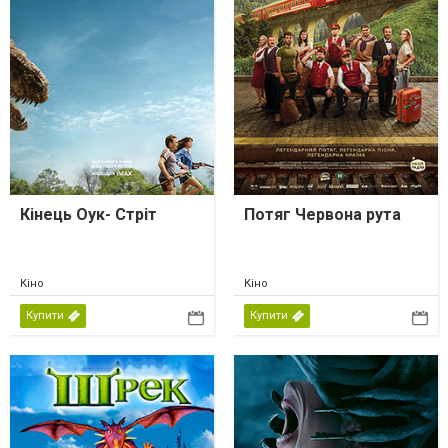
Кінець Оук- Стріт
Потяг Червона рута
Кіно
Кіно
Купити
Купити