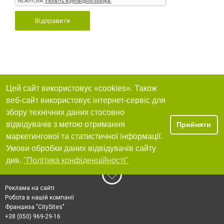
Відправити
Цей сайт використовує «cookies». Також
веб-сайт використовує інтернет-сервіс для
збору технічних даних стосовно
відвідувачів з метою отримання
Прийняти
маркетингової та статистичної інформації.
Умови обробки даних відвідувачів сайту
див.
"Політика конфіденційності"
Реклама на сайті
Робота в нашій компанії
Франшиза "CitySites"
+38 (050) 969-29-16