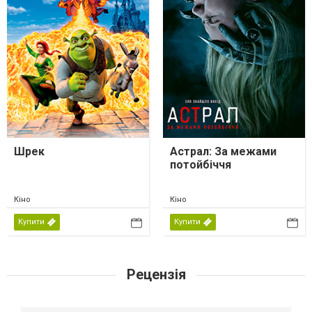
Шрек
Астрал: За межами
потойбіччя
Кіно
Кіно
Купити
Купити
Рецензія