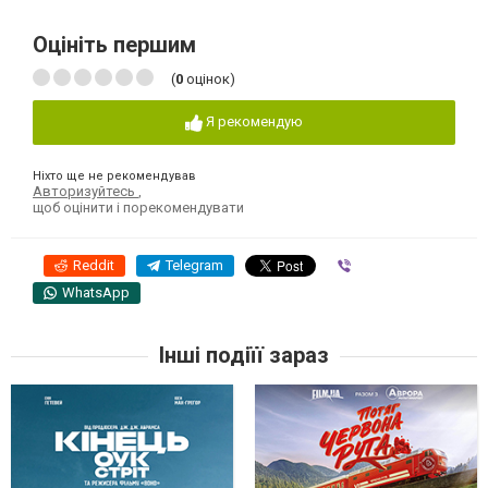
Оцініть першим
(
0
оцінок)
Я рекомендую
Ніхто ще не рекомендував
Авторизуйтесь
,
щоб оцінити і порекомендувати
Reddit
Telegram
Viber
WhatsApp
Інші подіїї зараз