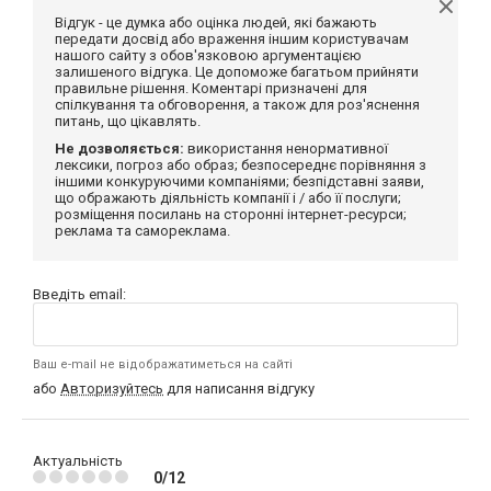
Відгук - це думка або оцінка людей, які бажають
передати досвід або враження іншим користувачам
нашого сайту з обов'язковою аргументацією
залишеного відгука. Це допоможе багатьом прийняти
правильне рішення. Коментарі призначені для
спілкування та обговорення, а також для роз'яснення
питань, що цікавлять.
Не дозволяється:
використання ненормативної
лексики, погроз або образ; безпосереднє порівняння з
іншими конкуруючими компаніями; безпідставні заяви,
що ображають діяльність компанії і / або її послуги;
розміщення посилань на сторонні інтернет-ресурси;
реклама та самореклама.
Введіть email:
Ваш e-mail не відображатиметься на сайті
або
Авторизуйтесь
для написання відгуку
Актуальність
0/12