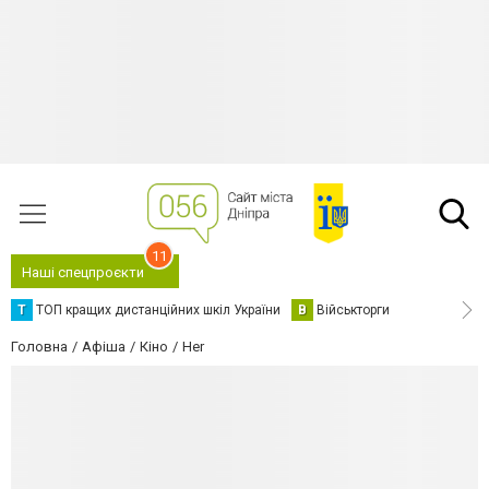
11
Наші спецпроєкти
Т
ТОП кращих дистанційних шкіл України
В
Військторги
Головна
Афіша
Кіно
Her