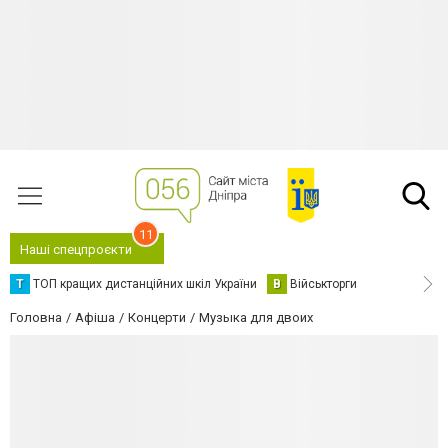
11
Наші спецпроєкти
Т
ТОП кращих дистанційних шкіл України
В
Військторги
Головна
Афіша
Концерти
Музыка для двоих