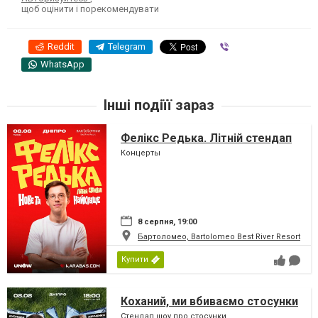
щоб оцінити і порекомендувати
Reddit
Telegram
Viber
WhatsApp
Інші подіїї зараз
Фелікс Редька. Літній стендап
Концерты
8 серпня, 19:00
Бартоломео, Bartolomeo Best River Resort
Купити
Коханий, ми вбиваємо стосунки
Стендап шоу про стосунки