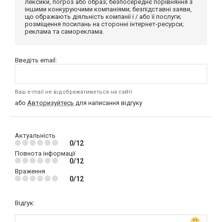
лексики, погроз або образ; безпосереднє порівняння з
іншими конкуруючими компаніями; безпідставні заяви,
що ображають діяльність компанії і / або її послуги;
розміщення посилань на сторонні інтернет-ресурси;
реклама та самореклама.
Введіть email:
Ваш e-mail не відображатиметься на сайті
або
Авторизуйтесь
для написання відгуку
Актуальність
0/12
Повнота інформації
0/12
Враження
0/12
Відгук: