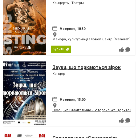
Концерты, Театры
9 серпня, 18:30
Менора, культурно-деловой центр (Menorah)
Купити
Звуки, що торкаються зірок
Концерт
9 серпня, 15:00
Німецька Євангелічно-Лютеранська Церква Святої