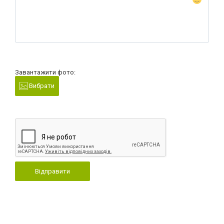
Завантажити фото:
Вибрати
Відправити