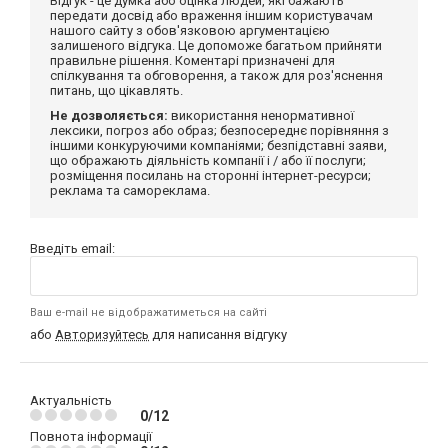
Відгук - це думка або оцінка людей, які бажають
передати досвід або враження іншим користувачам
нашого сайту з обов'язковою аргументацією
залишеного відгука. Це допоможе багатьом прийняти
правильне рішення. Коментарі призначені для
спілкування та обговорення, а також для роз'яснення
питань, що цікавлять.
Не дозволяється:
використання ненормативної
лексики, погроз або образ; безпосереднє порівняння з
іншими конкуруючими компаніями; безпідставні заяви,
що ображають діяльність компанії і / або її послуги;
розміщення посилань на сторонні інтернет-ресурси;
реклама та самореклама.
Введіть email:
Ваш e-mail не відображатиметься на сайті
або
Авторизуйтесь
для написання відгуку
Актуальність
0/12
Повнота інформації