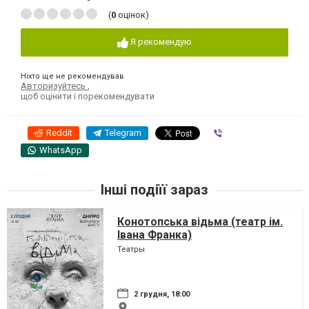
(
0
оцінок)
Я рекомендую
Ніхто ще не рекомендував
Авторизуйтесь
,
щоб оцінити і порекомендувати
Reddit
Telegram
Viber
WhatsApp
Інші подіїї зараз
Конотопська відьма (театр ім.
Івана Франка)
Театры
2 грудня, 18:00