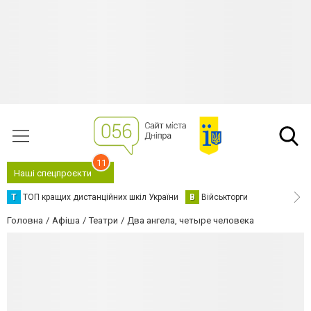
11
Наші спецпроєкти
Т
ТОП кращих дистанційних шкіл України
В
Військторги
Головна
Афіша
Театри
Два ангела, четыре человека