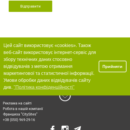
Відправити
Цей сайт використовує «cookies». Також
веб-сайт використовує інтернет-сервіс для
збору технічних даних стосовно
відвідувачів з метою отримання
Прийняти
маркетингової та статистичної інформації.
Умови обробки даних відвідувачів сайту
див.
"Політика конфіденційності"
Реклама на сайті
Робота в нашій компанії
Франшиза "CitySites"
+38 (050) 969-29-16