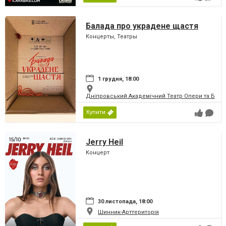
Балада про украдене щастя
Концерты, Театры
1 грудня, 18:00
Дніпровський Академічний Театр Опери та Бале
Купити
Jerry Heil
Концерт
30 листопада, 18:00
Шинник-Арттериторія