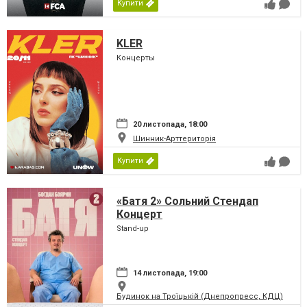
Купити
KLER
Концерты
20 листопада, 18:00
Шинник-Арттериторія
Купити
«Батя 2» Сольний Стендап
Концерт
Stand-up
14 листопада, 19:00
Будинок на Троїцькій (Днепропресс, КДЦ)