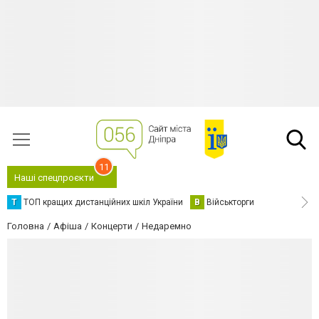
11
Наші спецпроєкти
Т
ТОП кращих дистанційних шкіл України
В
Військторги
Головна
Афіша
Концерти
Недаремно