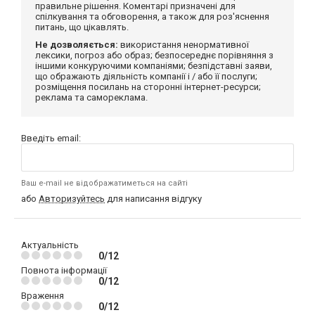
правильне рішення. Коментарі призначені для
спілкування та обговорення, а також для роз'яснення
питань, що цікавлять.
Не дозволяється:
використання ненормативної
лексики, погроз або образ; безпосереднє порівняння з
іншими конкуруючими компаніями; безпідставні заяви,
що ображають діяльність компанії і / або її послуги;
розміщення посилань на сторонні інтернет-ресурси;
реклама та самореклама.
Введіть email:
Ваш e-mail не відображатиметься на сайті
або
Авторизуйтесь
для написання відгуку
Актуальність
0/12
Повнота інформації
0/12
Враження
0/12