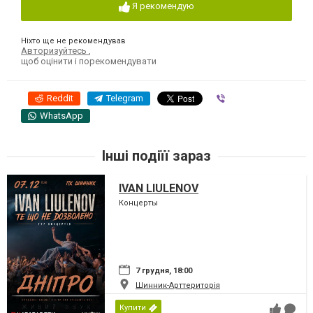
Я рекомендую
Ніхто ще не рекомендував
Авторизуйтесь
,
щоб оцінити і порекомендувати
Reddit
Telegram
Viber
WhatsApp
Інші подіїї зараз
IVAN LIULENOV
Концерты
7 грудня, 18:00
Шинник-Арттериторія
Купити