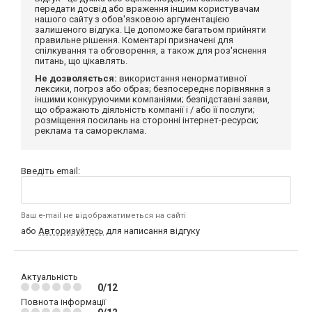
передати досвід або враження іншим користувачам
нашого сайту з обов'язковою аргументацією
залишеного відгука. Це допоможе багатьом прийняти
правильне рішення. Коментарі призначені для
спілкування та обговорення, а також для роз'яснення
питань, що цікавлять.
Не дозволяється:
використання ненормативної
лексики, погроз або образ; безпосереднє порівняння з
іншими конкуруючими компаніями; безпідставні заяви,
що ображають діяльність компанії і / або її послуги;
розміщення посилань на сторонні інтернет-ресурси;
реклама та самореклама.
Введіть email:
Ваш e-mail не відображатиметься на сайті
або
Авторизуйтесь
для написання відгуку
Актуальність
0/12
Повнота інформації