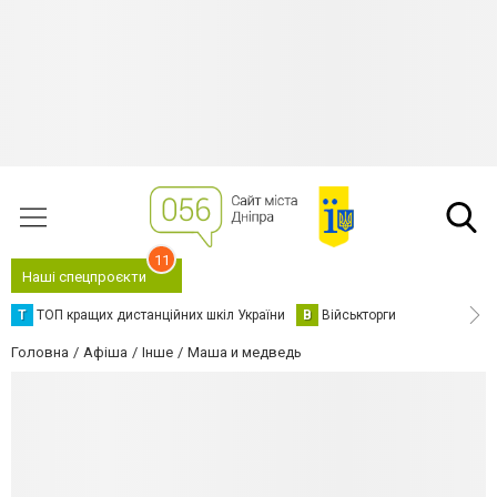
11
Наші спецпроєкти
Т
ТОП кращих дистанційних шкіл України
В
Військторги
Головна
Афіша
Інше
Маша и медведь