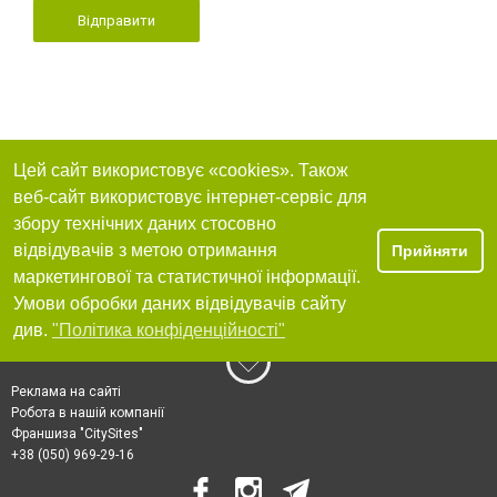
Відправити
Цей сайт використовує «cookies». Також
веб-сайт використовує інтернет-сервіс для
збору технічних даних стосовно
відвідувачів з метою отримання
Прийняти
маркетингової та статистичної інформації.
Умови обробки даних відвідувачів сайту
див.
"Політика конфіденційності"
Реклама на сайті
Робота в нашій компанії
Франшиза "CitySites"
+38 (050) 969-29-16