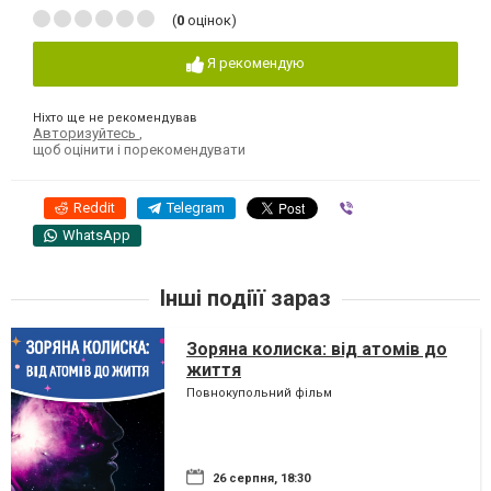
(
0
оцінок)
Я рекомендую
Ніхто ще не рекомендував
Авторизуйтесь
,
щоб оцінити і порекомендувати
Reddit
Telegram
Viber
WhatsApp
Інші подіїї зараз
Зоряна колиска: від атомів до
життя
Повнокупольний фільм
26 серпня, 18:30