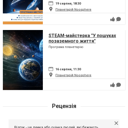
19 серпня, 18:30
Планетарій Noosphere
STEAM-майстерка "У пошуках
позаземного життя"
Програма планетарію
16 серпня, 11:30
Планетарій Noosphere
Рецензія
Відгук - це думка або оцінка людей, які бажають