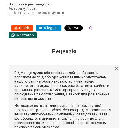
Ніхто ще не рекомендував
Авторизуйтесь
,
щоб оцінити і порекомендувати
Reddit
Telegram
Viber
WhatsApp
Рецензія
Відгук - це думка або оцінка людей, які бажають
передати досвід або враження іншим користувачам
нашого сайту з обов'язковою аргументацією
залишеного відгука. Це допоможе багатьом прийняти
правильне рішення. Коментарі призначені для
спілкування та обговорення, а також для роз'яснення
питань, що цікавлять.
Не дозволяється:
використання ненормативної
лексики, погроз або образ; безпосереднє порівняння з
іншими конкуруючими компаніями; безпідставні заяви,
що ображають діяльність компанії і / або її послуги;
розміщення посилань на сторонні інтернет-ресурси;
реклама та самореклама.