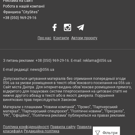
Реклама на сайті
Робота в нашій компанії
Франшиза "CitySites"
+38 (050) 969-29-16
Про нас
Контакти
Автори проєкту
З питань реклами: +38 (050) 969-29-16. E-mail:
reklama@056.ua
E-mail редакції:
news@056.ua
Допускається цитування матеріалів без отримання попередньої згоди
056.ua за умови розміщення в тексті обов'язкового посилання на 056.ua -
Сайт міста Дніпра. Для інтернет-видань обов'язкове розміщення прямого,
відкритого для пошукових систем гіперпосилання на цитовані статті не
нижче другого абзацу в тексті або в якості джерела. Порушення
виняткових прав переслідується Законом.
Матеріали з плашками "Новини компаній", "Промо", "Партнерський
матеріал", "Партнерський спецпроєкт", "Політичні новини", "Пресреліз",
"PR", "Офіційно", "Політична реклама" публікуються на правах реклами.
Політика конфіденційності
Правила сайту
Правила
класифайд
Редакційна політика
Фільтри