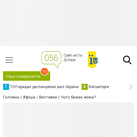
11
Наші спецпроєкти
Т
ТОП кращих дистанційних шкіл України
В
Військторги
Головна
Афіша
Виставки
Чого бажає жінка?