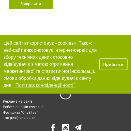
Відправити
Цей сайт використовує «cookies». Також
веб-сайт використовує інтернет-сервіс для
збору технічних даних стосовно
відвідувачів з метою отримання
Прийняти
маркетингової та статистичної інформації.
Умови обробки даних відвідувачів сайту
див.
"Політика конфіденційності"
Реклама на сайті
Робота в нашій компанії
Франшиза "CitySites"
+38 (050) 969-29-16