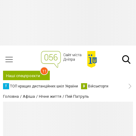
11
Наші спецпроєкти
Т
ТОП кращих дистанційних шкіл України
В
Військторги
Головна
Афіша
Нічне життя
Пей Патруль