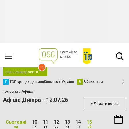
11
Наші спецпроєкти
Т
ТОП кращих дистанційних шкіл України
В
Військторги
Головна
Афіша
Афіша Дніпра - 12.07.26
+ Додати подію
Сьогодні
10
11
12
13
14
15
нд
пн
вт
ср
чт
пт
сб