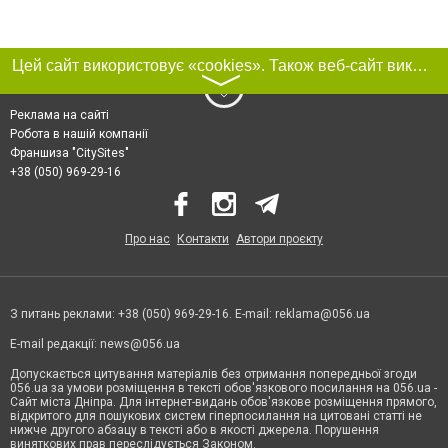
Цей сайт використовує «cookies». Також веб-сайт використовує інтернет-сервіс для збору технічних даних стосовно відвідувачів з метою отримання маркетингової та статистичної інформації. Умови обробки даних відвідувачів сайту див.
〉
Реклама на сайті
Робота в нашій компанії
Франшиза "CitySites"
+38 (050) 969-29-16
Про нас
Контакти
Автори проєкту
З питань реклами: +38 (050) 969-29-16. E-mail:
reklama@056.ua
E-mail редакції:
news@056.ua
Допускається цитування матеріалів без отримання попередньої згоди
056.ua за умови розміщення в тексті обов'язкового посилання на 056.ua -
Сайт міста Дніпра. Для інтернет-видань обов'язкове розміщення прямого,
відкритого для пошукових систем гіперпосилання на цитовані статті не
нижче другого абзацу в тексті або в якості джерела. Порушення
виняткових прав переслідується Законом.