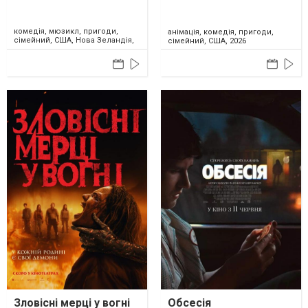
комедія, мюзикл, пригоди,
анімація, комедія, пригоди,
сімейний, США, Нова Зеландія,
сімейний, США, 2026
2026
Зловісні мерці у вогні
Обсесія