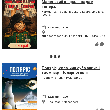
Маленький капрал і мадам
генерал
Комедія за пʼєсою чеського драматурга Іржи
Губача
12 липня, 17:00
Дніпропетровський Академічний Обласний Укра
Інше
Поляріс, космічна субмарина і
таємниця Полярної ночі
Повнокупольний мультфільм
12 липня, 10:00
Планетарій Noosphere