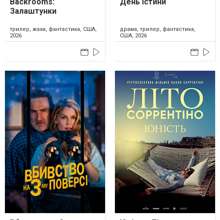
Backrooms:
День істини
Залаштунки
трилер, жахи, фантастика, США,
драма, трилер, фантастика,
2026
США, 2026