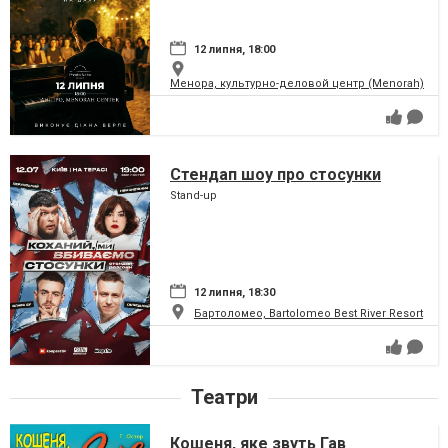
12 липня, 18:00
Менора, культурно-деловой центр (Menorah)
Стендап шоу про стосунки
Stand-up
12 липня, 18:30
Бартоломео, Bartolomeo Best River Resort
Театри
Кошеня, яке звуть Гав