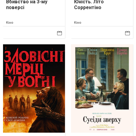
Вбивство на 3-му
Юність. Літо
поверсі
Соррентіно
Кіно
Кіно