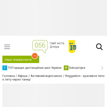
11
Наші спецпроєкти
Т
ТОП кращих дистанційних шкіл України
В
Військторги
Головна
Афіша
Активний відпочинок
Reggaeton - красивое тело
к лету через танец!