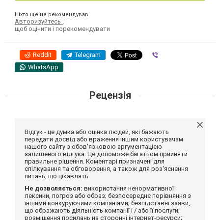
Ніхто ще не рекомендував
Авторизуйтесь
,
щоб оцінити і порекомендувати
Reddit
Telegram
Viber
WhatsApp
Рецензія
Відгук - це думка або оцінка людей, які бажають
передати досвід або враження іншим користувачам
нашого сайту з обов'язковою аргументацією
залишеного відгука. Це допоможе багатьом прийняти
правильне рішення. Коментарі призначені для
спілкування та обговорення, а також для роз'яснення
питань, що цікавлять.
Не дозволяється:
використання ненормативної
лексики, погроз або образ; безпосереднє порівняння з
іншими конкуруючими компаніями; безпідставні заяви,
що ображають діяльність компанії і / або її послуги;
розміщення посилань на сторонні інтернет-ресурси;