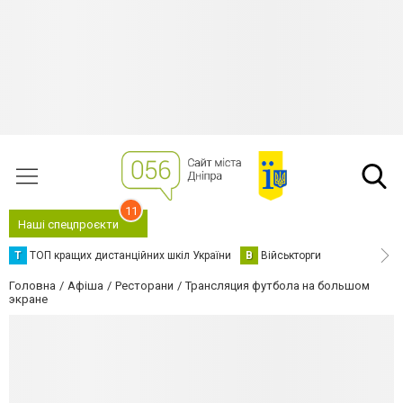
11
Наші спецпроєкти
Т
ТОП кращих дистанційних шкіл України
В
Військторги
Головна
Афіша
Ресторани
Трансляция футбола на большом
экране