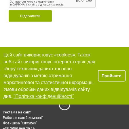
Відправити
Цей сайт використовує «cookies». Також
веб-сайт використовує інтернет-сервіс для
збору технічних даних стосовно
відвідувачів з метою отримання
Прийняти
маркетингової та статистичної інформації.
Умови обробки даних відвідувачів сайту
див.
"Політика конфіденційності"
Реклама на сайті
Робота в нашій компанії
Франшиза "CitySites"
+38 (050) 969-29-16