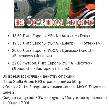
18:50 Лига Европы УЕФА. «Анжи» – «Генк».
19:55 Лига Европы УЕФА. «Днепр» – «Тоттенхэм».
20:00 Лига Европы УЕФА. «Динамо» (Киев) –
«Валенсия» (Испания).
22:00 Футбол. Лига Европы УЕФА. «Шахтёр»
(Донецк) – «Виктория» (Плзнь).
Во время трансляций действуют акции:
Пиво Stella Artois БЕЗ ограничений за 50 грн.
«Коньяк 2+1»! 3 порции коньяка Jatonе, AleXX, Таврия по
цене 2!
Скидка на кухню 30% каждую субботу и воскресенье с
11:00 до 17:00!