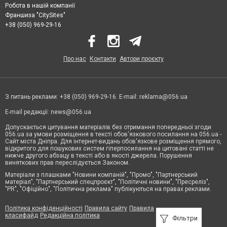
Робота в нашій компанії
Франшиза "CitySites"
+38 (050) 969-29-16
Про нас
Контакти
Автори проєкту
З питань реклами: +38 (050) 969-29-16. E-mail:
reklama@056.ua
E-mail редакції:
news@056.ua
Допускається цитування матеріалів без отримання попередньої згоди
056.ua за умови розміщення в тексті обов'язкового посилання на 056.ua -
Сайт міста Дніпра. Для інтернет-видань обов'язкове розміщення прямого,
відкритого для пошукових систем гіперпосилання на цитовані статті не
нижче другого абзацу в тексті або в якості джерела. Порушення
виняткових прав переслідується Законом.
Матеріали з плашками "Новини компаній", "Промо", "Партнерський
матеріал", "Партнерський спецпроєкт", "Політичні новини", "Пресреліз",
"PR", "Офіційно", "Політична реклама" публікуються на правах реклами.
Політика конфіденційності
Правила сайту
Правила
класифайд
Редакційна політика
Фільтри