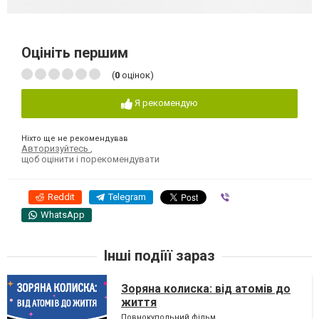
Оцініть першим
(
0
оцінок)
Я рекомендую
Ніхто ще не рекомендував
Авторизуйтесь
,
щоб оцінити і порекомендувати
Reddit
Telegram
Viber
WhatsApp
Інші подіїї зараз
Зоряна колиска: від атомів до
життя
Повнокупольний фільм