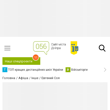
11
Наші спецпроєкти
Т
ТОП кращих дистанційних шкіл України
В
Військторги
Головна
Афіша
Інше
Евгений Соя