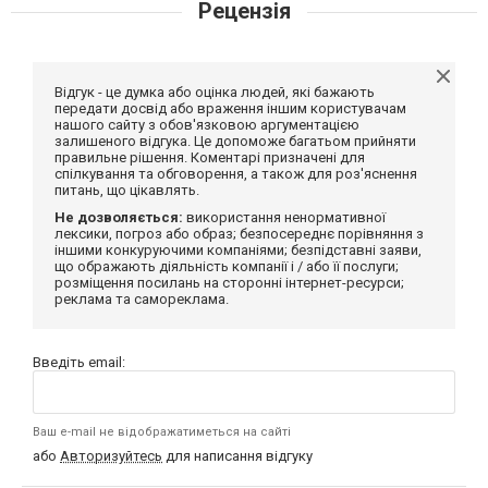
Рецензія
Відгук - це думка або оцінка людей, які бажають
передати досвід або враження іншим користувачам
нашого сайту з обов'язковою аргументацією
залишеного відгука. Це допоможе багатьом прийняти
правильне рішення. Коментарі призначені для
спілкування та обговорення, а також для роз'яснення
питань, що цікавлять.
Не дозволяється:
використання ненормативної
лексики, погроз або образ; безпосереднє порівняння з
іншими конкуруючими компаніями; безпідставні заяви,
що ображають діяльність компанії і / або її послуги;
розміщення посилань на сторонні інтернет-ресурси;
реклама та самореклама.
Введіть email:
Ваш e-mail не відображатиметься на сайті
або
Авторизуйтесь
для написання відгуку