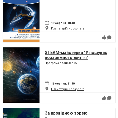
19 серпня, 18:30
Планетарій Noosphere
STEAM-майстерка "У пошуках
позаземного життя"
Програма планетарію
16 серпня, 11:30
Планетарій Noosphere
За провідною зорею