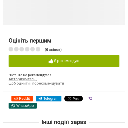
Оцініть першим
(
0
оцінок)
Я рекомендую
Ніхто ще не рекомендував
Авторизуйтесь
,
щоб оцінити і порекомендувати
Reddit
Telegram
Viber
WhatsApp
Інші подіїї зараз