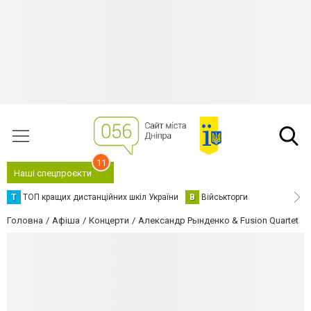
11
Наші спецпроєкти
Т
ТОП кращих дистанційних шкіл України
В
Військторги
Головна
Афіша
Концерти
Александр Рынденко & Fusion Quartet