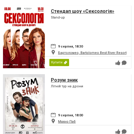
Стендап шоу «Сексологія»
Stand-up
9 серпня, 18:30
Бартоломео, Bartolomeo Best River Resort
Купити
Розум зник
Літній тур на дрони
9 серпня, 18:00
Махно Паб