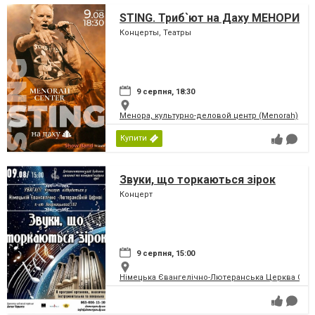
STING. Триб`ют на Даху МЕНОРИ
Концерты, Театры
9 серпня, 18:30
Менора, культурно-деловой центр (Menorah)
Купити
Звуки, що торкаються зірок
Концерт
9 серпня, 15:00
Німецька Євангелічно-Лютеранська Церква Святої