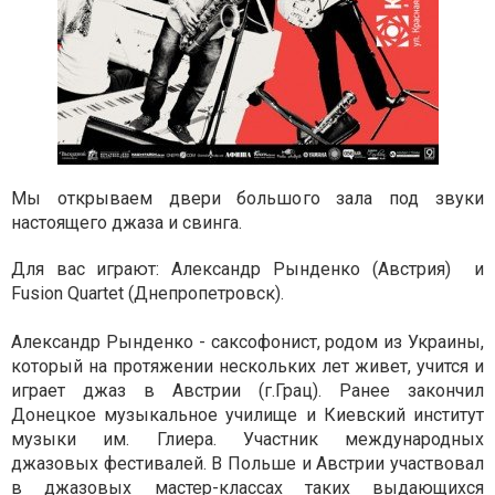
Мы открываем двери большого зала под звуки
настоящего джаза и свинга.
Для вас играют: Александр Рынденко (Австрия) и
Fusion Quartet (Днепропетровск).
Александр Рынденко - саксофонист, родом из Украины,
который на протяжении нескольких лет живет, учится и
играет джаз в Австрии (г.Грац). Ранее закончил
Донецкое музыкальное училище и Киевский институт
музыки им. Глиера. Участник международных
джазовых фестивалей. В Польше и Австрии участвовал
в джазовых мастер-классах таких выдающихся