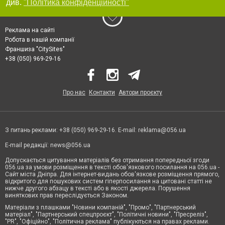
див.
"Політика конфіденційності"
Реклама на сайті
Робота в нашій компанії
Франшиза "CitySites"
+38 (050) 969-29-16
Про нас
Контакти
Автори проєкту
З питань реклами: +38 (050) 969-29-16. E-mail:
reklama@056.ua
E-mail редакції:
news@056.ua
Допускається цитування матеріалів без отримання попередньої згоди
056.ua за умови розміщення в тексті обов'язкового посилання на 056.ua -
Сайт міста Дніпра. Для інтернет-видань обов'язкове розміщення прямого,
відкритого для пошукових систем гіперпосилання на цитовані статті не
нижче другого абзацу в тексті або в якості джерела. Порушення
виняткових прав переслідується Законом.
Матеріали з плашками "Новини компаній", "Промо", "Партнерський
матеріал", "Партнерський спецпроєкт", "Політичні новини", "Пресреліз",
"PR", "Офіційно", "Політична реклама" публікуються на правах реклами.