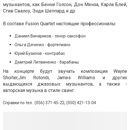
музыкантов, как Бенни Голсон, Дон Менза, Карла Блей,
Стив Свалоу, Энди Шеппард и др.
В составе Fusion Quartet настоящие профессионалы:
Даниил Винариков - тенор-саксофон
Ольга Дяченко - фортепиано
Юрий Бузилов - контрабас
Дмитрий Литвиненко - барабаны.
На концерте будут звучать композиции Wayne
Shorter,Jim Rotondi, James Williams и других
выдающихся джазовых музыкантов, а также -
авторская музыка в стиле свинг.
Справки по тел.: (056) 371-45-22, (050) 421-13-04.