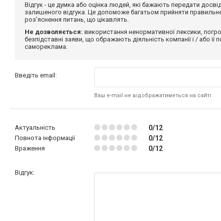
Відгук - це думка або оцінка людей, які бажають передати дос
залишеного відгука. Це допоможе багатьом прийняти правильне 
роз'яснення питань, що цікавлять.
Не дозволяється:
використання ненормативної лексики, погро
безпідставні заяви, що ображають діяльність компанії і / або її
самореклама.
Введіть email:
Ваш e-mail не відображатиметься на сайті
Актуальність
0/12
Повнота інформації
0/12
Враження
0/12
Відгук: