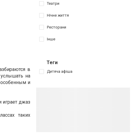
Театри
Нічне життя
Ресторани
Інше
Теги
разбираются в
Дитяча афіша
 услышать на
 особенным и
и играет джаз
ассах таких