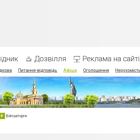
ідник
Дозвілля
Реклама на сайті
дкова
Питання-відповідь
Афіша
Оголошення
Нерухоміст
В
Військторги