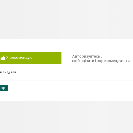
Авторизуйтесь
,
Я рекомендую
щоб оцінити і порекомендувати
омендував
App