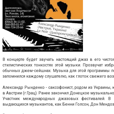
В концерте будет звучать настоящий джаз в его чисто
стилистических тонкостях этой музыки. Прозвучат из
обычных джем-сейшнах. Музыка для этой программы по
запомнился каждому слушателю, как глоток свежего воз
Александр Рынденко - саксофонист, родом из Украины, к
в Австрии (г.Грац). Ранее закончил Донецкое музыкальн
Участник международных джазовых фестивалей. В 
выдающихся музыкантов, как Бенни Голсон, Дон Мендоза,