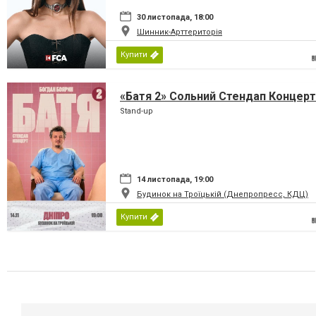
30 листопада, 18:00
Шинник-Арттериторія
Купити
«Батя 2» Сольний Стендап Концерт
Stand-up
14 листопада, 19:00
Будинок на Троїцькій (Днепропресс, КДЦ)
Купити