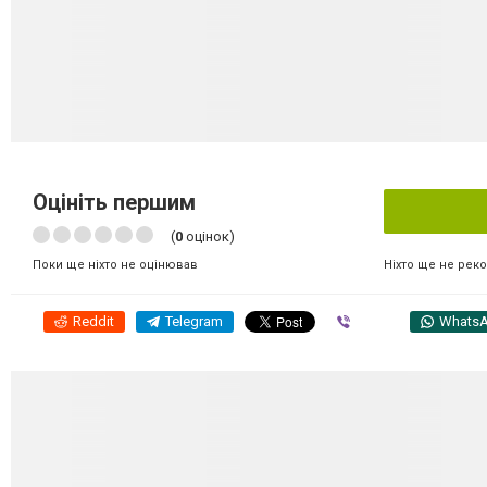
Оцініть першим
(
0
оцінок)
Ніхто ще не рек
Поки ще ніхто не оцінював
Reddit
Telegram
Viber
Whats