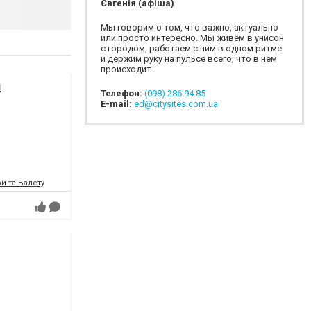
Євгенія (афіша)
Мы говорим о том, что важно, актуально
или просто интересно. Мы живем в унисон
с городом, работаем с ним в одном ритме
и держим руку на пульсе всего, что в нем
происходит.
я
Телефон:
(098) 286 94 85
E-mail:
ed@citysites.com.ua
и та Балету