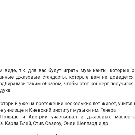
м виде, т.к. для вас будут играть музыканты, которые 
бранные джазовые стандарты, которые вам не доведется
дбиралась таким образом, чтобы этот концерт получился
духа.
оторый уже на протяжении нескольких лет живет, учится 
ое училище и Киевский институт музыки им. Глиера.
Польше и Австрии участвовал в джазовых мастер-кл
 Карла Блей, Стив Свалоу, Энди Шеппард и др.