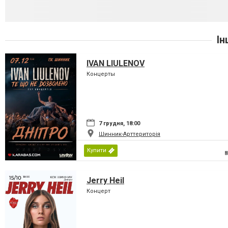
Ін
IVAN LIULENOV
Концерты
7 грудня, 18:00
Шинник-Арттериторія
Купити
Jerry Heil
Концерт