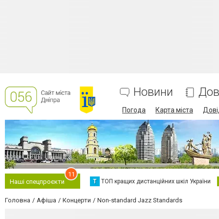
Новини
Дов
Погода
Карта міста
Дові
11
Т
ТОП кращих дистанційних шкіл України
Наші спецпроєкти
Головна
Афіша
Концерти
Non-standard Jazz Standards