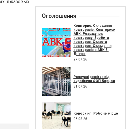
ных джазовых
Оголошення
Кошторис. Складання
кошторисів. Кошториси
АВК. Розрахунок
кошторису. Зробити
кошторис. Скласти
кошторис. Складання
кошторисів в АВК 5.
Дніпро
27.07.26
Розсувні решітки від
виробника ФОП Борцов
31.07.26
Коворкінг | Робоче місце
06.08.26