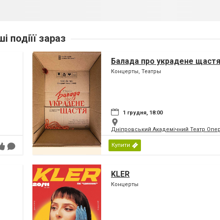
ші подіїї зараз
Балада про украдене щаст
Концерты, Театры
1 грудня, 18:00
Дніпровський Академічний Театр Опер
Купити
KLER
Концерты