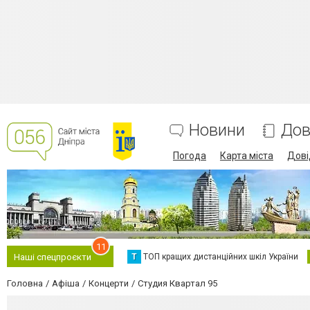
Новини
Дов
Погода
Карта міста
Дові
11
Т
ТОП кращих дистанційних шкіл України
Наші спецпроєкти
Головна
Афіша
Концерти
Студия Квартал 95