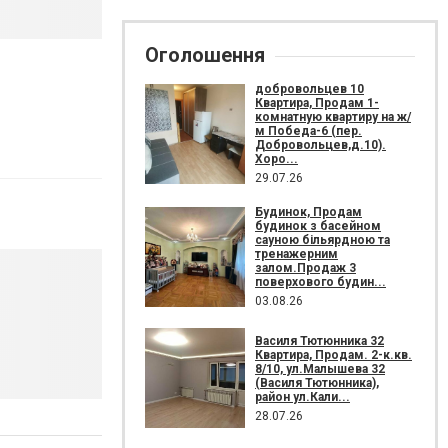
Оголошення
добровольцев 10
Квартира, Продам 1-
комнатную квартиру на ж/
м Победа-6 (пер.
Добровольцев,д.10).
Хоро...
29.07.26
Будинок, Продам
будинок з басейном
сауною більярдною та
тренажерним
залом.Продаж 3
поверхового будин...
03.08.26
Василя Тютюнника 32
Квартира, Продам. 2-к.кв.
8/10, ул.Малышева 32
(Василя Тютюнника),
район ул.Кали...
28.07.26