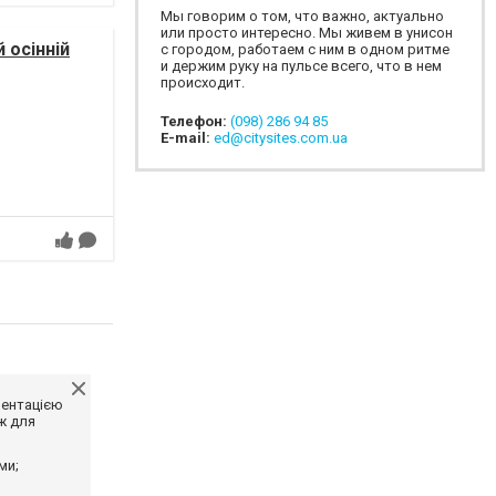
Мы говорим о том, что важно, актуально
или просто интересно. Мы живем в унисон
 осінній
с городом, работаем с ним в одном ритме
и держим руку на пульсе всего, что в нем
происходит.
Телефон:
(098) 286 94 85
E-mail:
ed@citysites.com.ua
ментацією
ж для
ми;