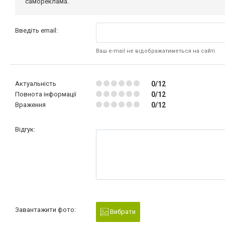
самореклама.
Введіть email:
Ваш e-mail не відображатиметься на сайті
Актуальність
0/12
Повнота інформації
0/12
Враження
0/12
Відгук:
Завантажити фото:
Вибрати