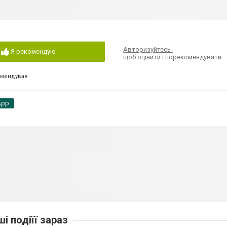
Авторизуйтесь
,
Я рекомендую
щоб оцінити і порекомендувати
омендував
App
ші подіїї зараз