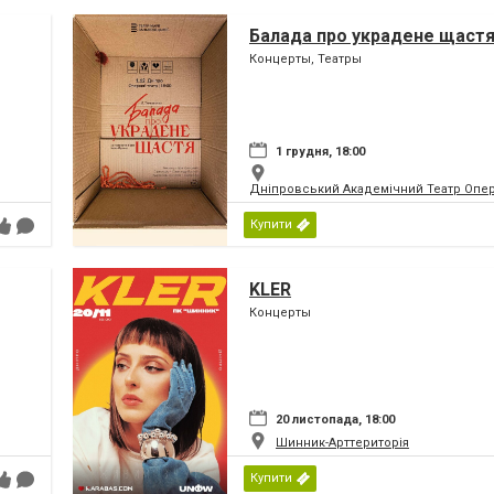
Балада про украдене щаст
Концерты, Театры
1 грудня, 18:00
Дніпровський Академічний Театр Опер
Купити
KLER
Концерты
20 листопада, 18:00
Шинник-Арттериторія
Купити