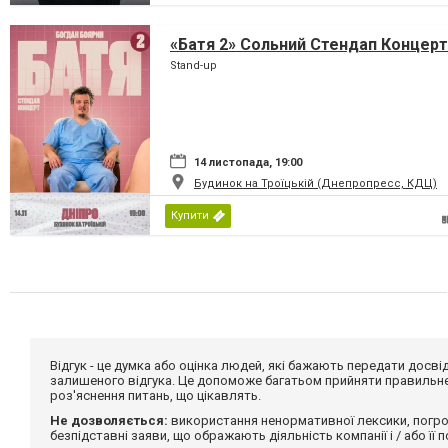
«Батя 2» Сольний Стендап Концерт
Stand-up
14 листопада, 19:00
Будинок на Троїцькій (Днепропресс, КДЦ)
Купити
Відгук - це думка або оцінка людей, які бажають передати дос
залишеного відгука. Це допоможе багатьом прийняти правильне 
роз'яснення питань, що цікавлять.
Не дозволяється:
використання ненормативної лексики, погро
безпідставні заяви, що ображають діяльність компанії і / або її