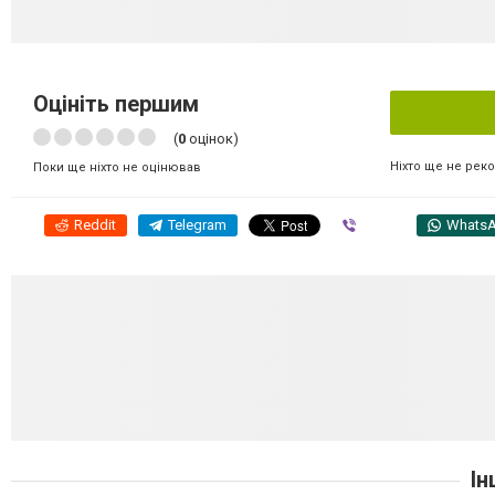
Оцініть першим
(
0
оцінок)
Ніхто ще не рек
Поки ще ніхто не оцінював
Reddit
Telegram
Viber
Whats
Ін