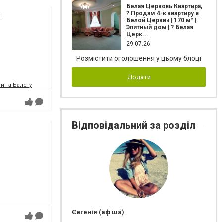
Белая Церковь Квартира,
? Продам 4-к квартиру в
я
Белой Церкви | 170 м² |
Элитный дом | ? Белая
Церк...
29.07.26
Розмістити оголошення у цьому блоці
Додати
и та Балету
Відповідальний за розділ
Євгенія (афіша)