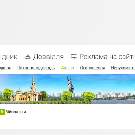
ідник
Дозвілля
Реклама на сайті
дкова
Питання-відповідь
Афіша
Оголошення
Нерухоміст
В
Військторги