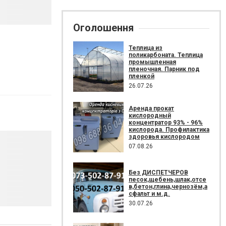
Оголошення
Теплица из
поликарбоната. Теплица
промышленная
пленочная. Парник под
пленкой
26.07.26
Аренда прокат
кислородный
концентратор 93% - 96%
кислорода. Профилактика
здоровья кислородом
07.08.26
Без ДИСПЕТЧЕРОВ
песок,щебень,шлак,отсе
в,бетон,глина,чернозём,а
сфальт и м.д.
30.07.26