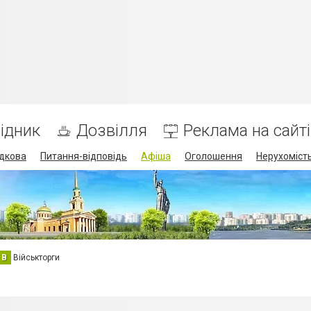
ідник
Дозвілля
Реклама на сайті
дкова
Питання-відповідь
Афіша
Оголошення
Нерухоміст
В
Військторги