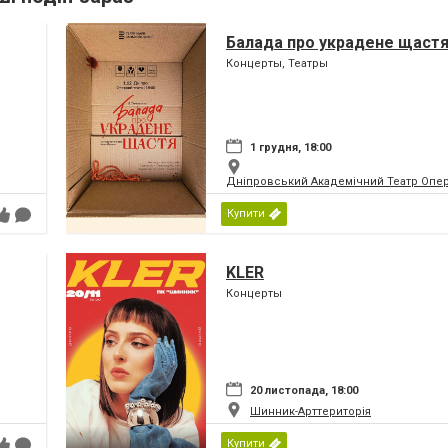
Балада про украдене щаст
Концерты, Театры
1 грудня, 18:00
Дніпровський Академічний Театр Опер
Купити
KLER
Концерты
20 листопада, 18:00
Шинник-Арттериторія
Купити