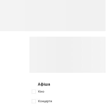
Афіша
Кіно
Концерти