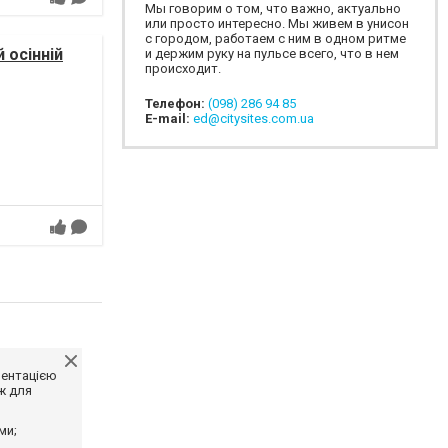
Мы говорим о том, что важно, актуально
или просто интересно. Мы живем в унисон
с городом, работаем с ним в одном ритме
 осінній
и держим руку на пульсе всего, что в нем
происходит.
Телефон:
(098) 286 94 85
E-mail:
ed@citysites.com.ua
ментацією
ж для
ми;