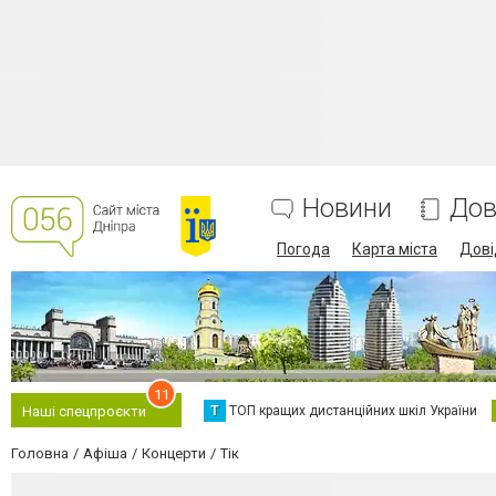
Новини
Дов
Погода
Карта міста
Дові
11
Т
ТОП кращих дистанційних шкіл України
Наші спецпроєкти
Головна
Афіша
Концерти
Тік