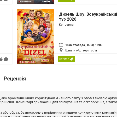
Дизель Шоу. Всеукраїнський
тур 2026
Концерты
14 листопада, 15:00, 18:00
Шинник-Арттериторія
Купити
Рецензія
від або враження іншим користувачам нашого сайту з обов'язковою аргу
рішення. Коментарі призначені для спілкування та обговорення, а тако
з або образ; безпосереднє порівняння з іншими конкуруючими компанія
 послуги; розміщення посилань на сторонні інтернет-ресурси; реклама та