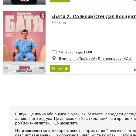
«Батя 2» Сольний Стендап Концерт
Stand-up
14 листопада, 19:00
Будинок на Троїцькій (Днепропресс, КДЦ)
Купити
Відгук - це думка або оцінка людей, які бажають передати дос
залишеного відгука. Це допоможе багатьом прийняти правильне 
роз'яснення питань, що цікавлять.
Не дозволяється:
використання ненормативної лексики, погро
безпідставні заяви, що ображають діяльність компанії і / або її