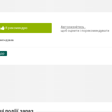
Авторизуйтесь
,
Я рекомендую
щоб оцінити і порекомендувати
омендував
App
ші подіїї зараз