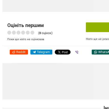
Оцініть першим
(
0
оцінок)
Ніхто ще не рек
Поки ще ніхто не оцінював
Reddit
Telegram
Viber
Whats
Ін