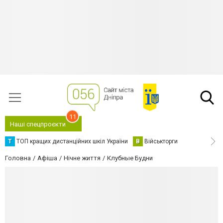
11
Наші спецпроєкти
Т
ТОП кращих дистанційних шкіл України
В
Військторги
Головна
Афіша
Нічне життя
Клубные Будни