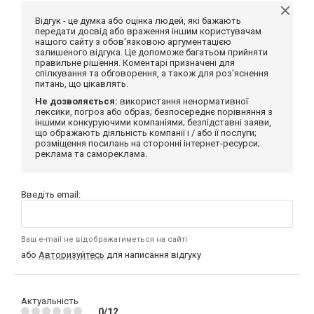
Відгук - це думка або оцінка людей, які бажають
передати досвід або враження іншим користувачам
нашого сайту з обов'язковою аргументацією
залишеного відгука. Це допоможе багатьом прийняти
правильне рішення. Коментарі призначені для
спілкування та обговорення, а також для роз'яснення
питань, що цікавлять.
Не дозволяється:
використання ненормативної
лексики, погроз або образ; безпосереднє порівняння з
іншими конкуруючими компаніями; безпідставні заяви,
що ображають діяльність компанії і / або її послуги;
розміщення посилань на сторонні інтернет-ресурси;
реклама та самореклама.
Введіть email:
Ваш e-mail не відображатиметься на сайті
або
Авторизуйтесь
для написання відгуку
Актуальність
0/12