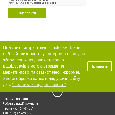
Відправити
Цей сайт використовує «cookies». Також
веб-сайт використовує інтернет-сервіс для
збору технічних даних стосовно
відвідувачів з метою отримання
Прийняти
маркетингової та статистичної інформації.
Умови обробки даних відвідувачів сайту
див.
"Політика конфіденційності"
Реклама на сайті
Робота в нашій компанії
Франшиза "CitySites"
+38 (050) 969-29-16