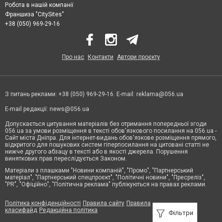
Робота в нашій компанії
Франшиза "CitySites"
+38 (050) 969-29-16
Про нас
Контакти
Автори проєкту
З питань реклами: +38 (050) 969-29-16. E-mail:
reklama@056.ua
E-mail редакції:
news@056.ua
Допускається цитування матеріалів без отримання попередньої згоди
056.ua за умови розміщення в тексті обов'язкового посилання на 056.ua -
Сайт міста Дніпра. Для інтернет-видань обов'язкове розміщення прямого,
відкритого для пошукових систем гіперпосилання на цитовані статті не
нижче другого абзацу в тексті або в якості джерела. Порушення
виняткових прав переслідується Законом.
Матеріали з плашками "Новини компаній", "Промо", "Партнерський
матеріал", "Партнерський спецпроєкт", "Політичні новини", "Пресреліз",
"PR", "Офіційно", "Політична реклама" публікуються на правах реклами.
Політика конфіденційності
Правила сайту
Правила
класифайд
Редакційна політика
Фільтри