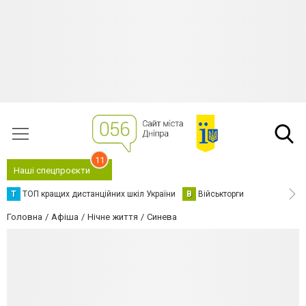
11
Наші спецпроєкти
Т
ТОП кращих дистанційних шкіл України
В
Військторги
Головна
Афіша
Нічне життя
Синева