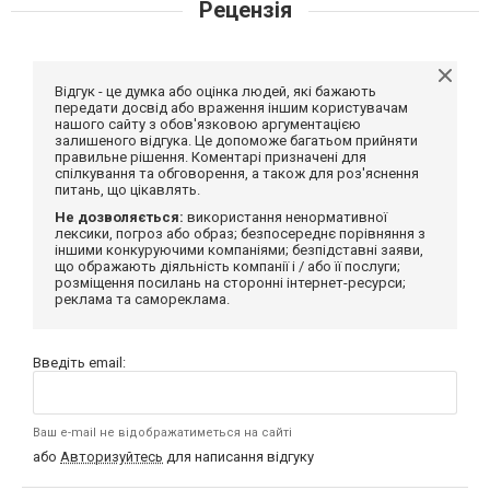
Рецензія
Відгук - це думка або оцінка людей, які бажають
передати досвід або враження іншим користувачам
нашого сайту з обов'язковою аргументацією
залишеного відгука. Це допоможе багатьом прийняти
правильне рішення. Коментарі призначені для
спілкування та обговорення, а також для роз'яснення
питань, що цікавлять.
Не дозволяється:
використання ненормативної
лексики, погроз або образ; безпосереднє порівняння з
іншими конкуруючими компаніями; безпідставні заяви,
що ображають діяльність компанії і / або її послуги;
розміщення посилань на сторонні інтернет-ресурси;
реклама та самореклама.
Введіть email:
Ваш e-mail не відображатиметься на сайті
або
Авторизуйтесь
для написання відгуку