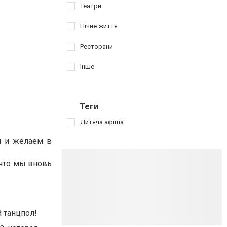
Театри
Нічне життя
Ресторани
Інше
Теги
Дитяча афіша
и и желаем в
 что мы вновь
 танцпол!