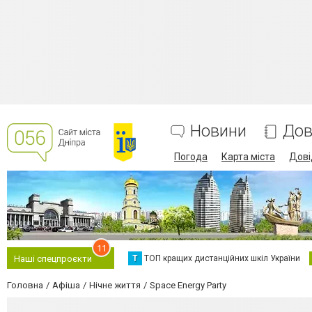
Новини
Дов
Погода
Карта міста
Дові
11
Т
ТОП кращих дистанційних шкіл України
Наші спецпроєкти
Головна
Афіша
Нічне життя
Space Energy Party