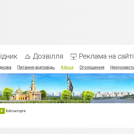
ідник
Дозвілля
Реклама на сайті
дкова
Питання-відповідь
Афіша
Оголошення
Нерухоміст
В
Військторги