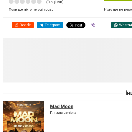
(
0
оцінок)
Ніхто ще не рек
Поки ще ніхто не оцінював
Reddit
Telegram
Viber
Whats
Ін
Mad Moon
Пляжна вечірка