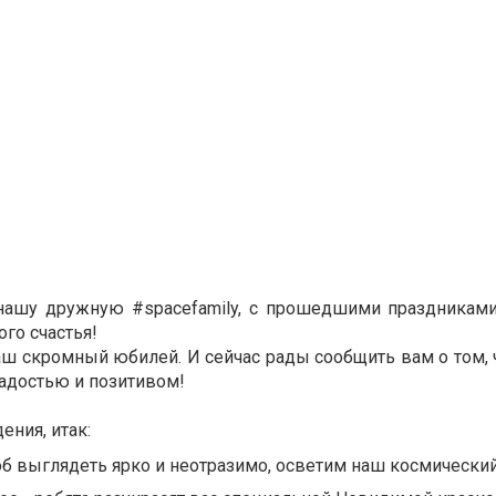
 нашу дружную #spacefamily, с прошедшими праздникам
ого счастья!
аш скромный юбилей. И сейчас рады сообщить вам о том,
адостью и позитивом!
ения, итак:
об выглядеть ярко и неотразимо, осветим наш космический