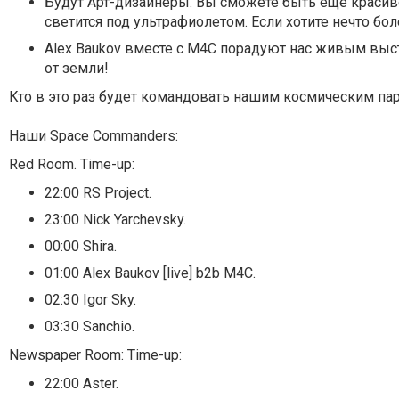
Будут Арт-дизайнеры. Вы сможете быть еще красиве
светится под ультрафиолетом. Если хотите нечто бол
Alex Baukov вместе с М4С порадуют нас живым выс
от земли!
Кто в это раз будет командовать нашим космическим п
Наши Space Commanders:
Red Room.
Time-up:
22:00 RS Project.
23:00 Nick Yarchevsky.
00:00 Shira.
01:00 Alex Baukov [live] b2b M4C.
02:30 Igor Sky.
03:30 Sanchio.
Newspaper Room:
Time-up:
22:00 Aster.