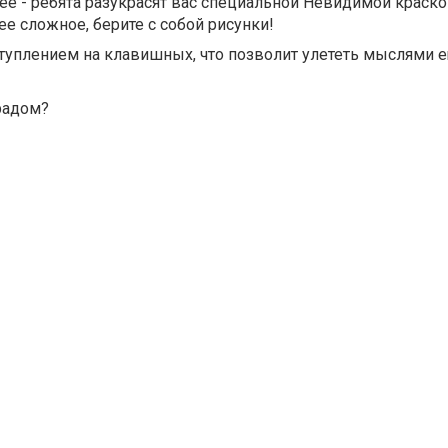
е - ребята разукрасят вас специальной Невидимой краско
ее сложное, берите с собой рисунки!
туплением на клавишных, что позволит улететь мыслями 
арадом?