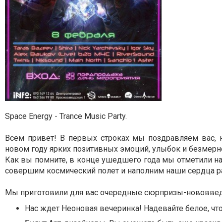
Space Energy - Trance Music Party.
Всем привет! В первых строках мы поздравляем вас,
новом году ярких позитивных эмоций, улыбок и безмерн
Как вы помните, в конце ушедшего года мы отметили н
совершим космический полет и наполним наши сердца р
Мы приготовили для вас очередные сюрпризы-нововвед
Нас ждет Неоновая вечеринка! Надевайте белое, чт