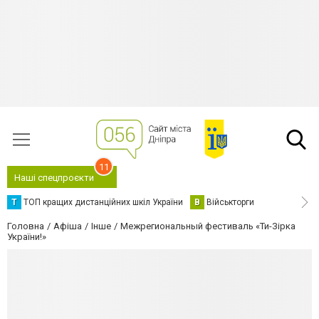
11
Наші спецпроєкти
Т
ТОП кращих дистанційних шкіл України
В
Військторги
Головна
Афіша
Інше
Межрегиональный фестиваль «Ти-Зірка
України!»