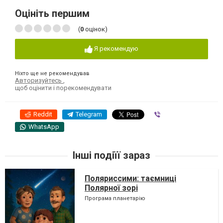
Оцініть першим
(
0
оцінок)
Я рекомендую
Ніхто ще не рекомендував
Авторизуйтесь
,
щоб оцінити і порекомендувати
Reddit
Telegram
Viber
WhatsApp
Інші подіїї зараз
Поляриссими: таємниці
Полярної зорі
Програма планетарію