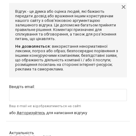
Відгук - це думка або оцінка людей, які бажають
передати досвід або враження іншим користувачам
нашого сайту з обов'язковою аргументацією
залишеного відгука. Це допоможе багатьом прийняти
правильне рішення. Коментарі призначені для
спілкування та обговорення, а також для роз'яснення
питань, що цікавлять.
Не дозволяється:
використання ненормативної
лексики, погроз або образ; безпосереднє порівняння з
іншими конкуруючими компаніями; безпідставні заяви,
що ображають діяльність компанії і / або її послуги;
розміщення посилань на сторонні інтернет-ресурси;
реклама та самореклама.
Введіть email:
Ваш e-mail не відображатиметься на сайті
або
Авторизуйтесь
для написання відгуку
Актуальність