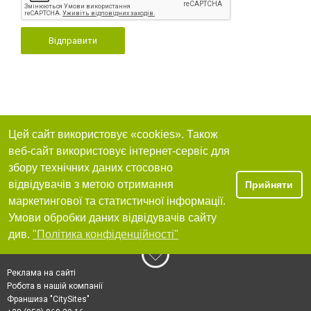
Відправити
Цей сайт використовує «cookies». Також
веб-сайт використовує інтернет-сервіс для
збору технічних даних стосовно
відвідувачів з метою отримання
Прийняти
маркетингової та статистичної інформації.
Умови обробки даних відвідувачів сайту
див.
"Політика конфіденційності"
Реклама на сайті
Робота в нашій компанії
Франшиза "CitySites"