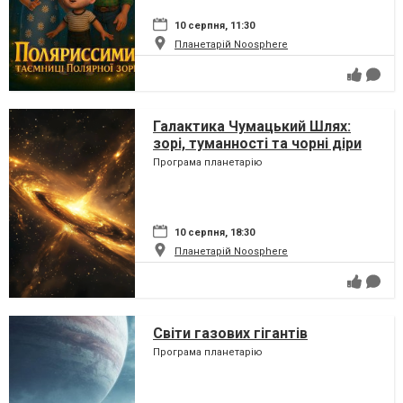
10 серпня, 11:30
Планетарій Noosphere
Галактика Чумацький Шлях:
зорі, туманності та чорні діри
Програма планетарію
10 серпня, 18:30
Планетарій Noosphere
Світи газових гігантів
Програма планетарію