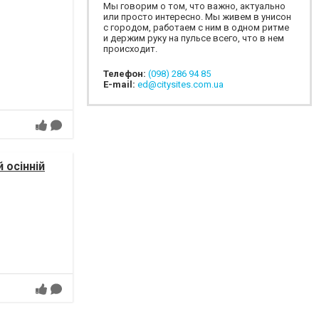
Мы говорим о том, что важно, актуально
или просто интересно. Мы живем в унисон
с городом, работаем с ним в одном ритме
и держим руку на пульсе всего, что в нем
происходит.
Телефон:
(098) 286 94 85
E-mail:
ed@citysites.com.ua
 осінній