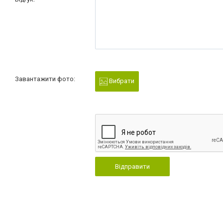
Завантажити фото:
Вибрати
Відправити