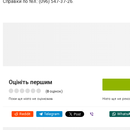
Справки по тел.: (
096) 547-37-26.
Оцініть першим
(
0
оцінок)
Ніхто ще не рек
Поки ще ніхто не оцінював
Reddit
Telegram
Viber
Whats