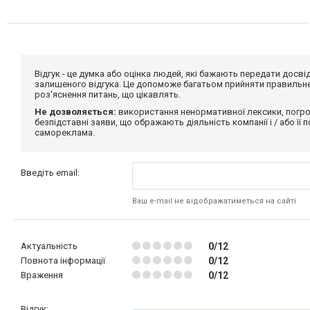
Відгук - це думка або оцінка людей, які бажають передати дос
залишеного відгука. Це допоможе багатьом прийняти правильне 
роз'яснення питань, що цікавлять.
Не дозволяється:
використання ненормативної лексики, погро
безпідставні заяви, що ображають діяльність компанії і / або її
самореклама.
Введіть email:
Ваш e-mail не відображатиметься на сайті
Актуальність
0/12
Повнота інформації
0/12
Враження
0/12
Відгук: