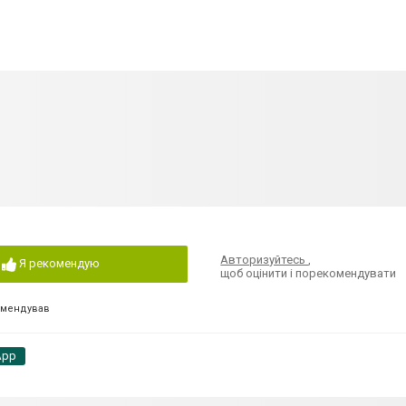
Авторизуйтесь
,
Я рекомендую
щоб оцінити і порекомендувати
омендував
App