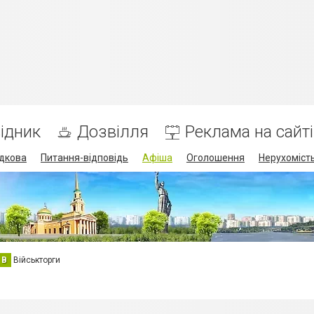
ідник
Дозвілля
Реклама на сайті
дкова
Питання-відповідь
Афіша
Оголошення
Нерухоміст
В
Військторги