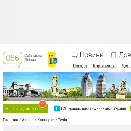
Новини
Дов
Погода
Карта міста
Дові
11
Т
ТОП кращих дистанційних шкіл України
Наші спецпроєкти
Головна
Афіша
Концерти
Течія