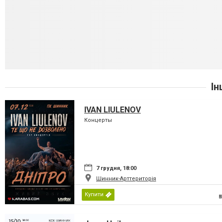
Ін
IVAN LIULENOV
Концерты
7 грудня, 18:00
Шинник-Арттериторія
Купити