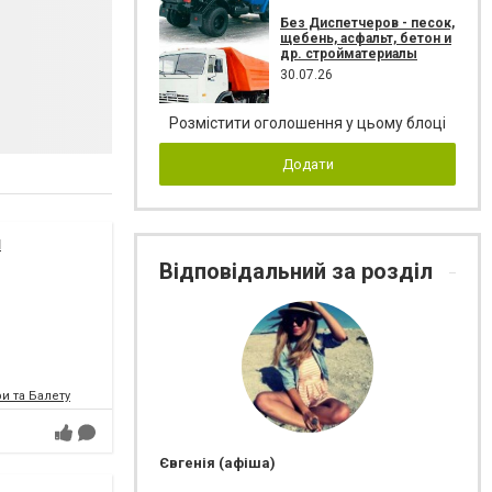
Без Диспетчеров - песок,
щебень, асфальт, бетон и
др. стройматериалы
30.07.26
Розмістити оголошення у цьому блоці
Додати
я
Відповідальний за розділ
и та Балету
Євгенія (афіша)