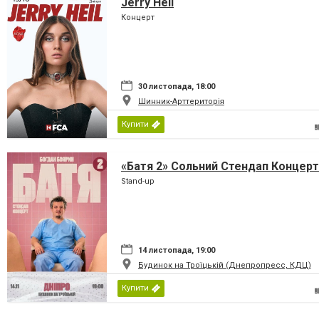
Jerry Heil
Концерт
30 листопада, 18:00
Шинник-Арттериторія
Купити
«Батя 2» Сольний Стендап Концерт
Stand-up
14 листопада, 19:00
Будинок на Троїцькій (Днепропресс, КДЦ)
Купити