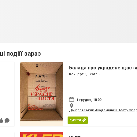
ші подіїї зараз
Балада про украдене щаст
Концерты, Театры
1 грудня, 18:00
Дніпровський Академічний Театр Опер
Купити