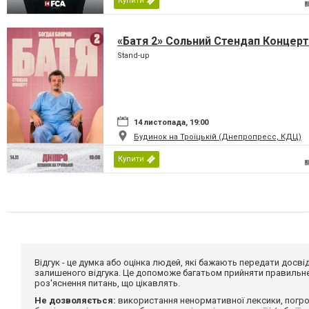
Купити
«Батя 2» Сольний Стендап Концерт
Stand-up
14 листопада, 19:00
Будинок на Троїцькій (Днепропресс, КДЦ)
Купити
Відгук - це думка або оцінка людей, які бажають передати дос
залишеного відгука. Це допоможе багатьом прийняти правильне 
роз'яснення питань, що цікавлять.
Не дозволяється:
використання ненормативної лексики, погро