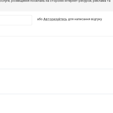
 послуги; розміщення посилань на сторонні інтернет-ресурси; реклама та
або
Авторизуйтесь
для написання відгуку