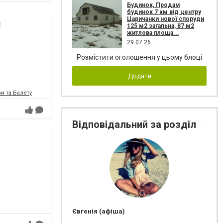
Будинок, Продам
будинок 7 км від центру
Царичанки нової споруди
я
125 м2 загальна, 87 м2
житлова площа...
29.07.26
Розмістити оголошення у цьому блоці
Додати
и та Балету
Відповідальний за розділ
Євгенія (афіша)