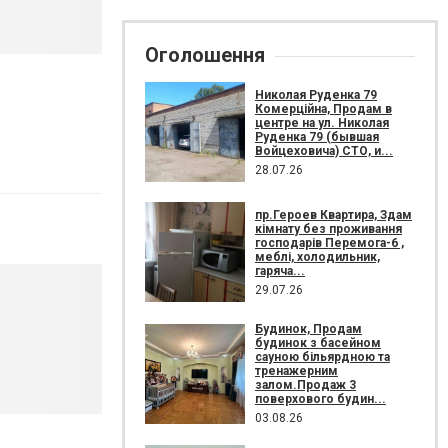
Оголошення
Николая Руденка 79
Комерційна, Продам в
центре на ул. Николая
Руденка 79 (бывшая
Войцеховича) СТО, и...
28.07.26
пр.Героев Квартира, Здам
кімнату без проживання
господарів Перемога-6 ,
меблі, холодильник,
гаряча...
29.07.26
Будинок, Продам
будинок з басейном
сауною більярдною та
тренажерним
залом.Продаж 3
поверхового будин...
03.08.26