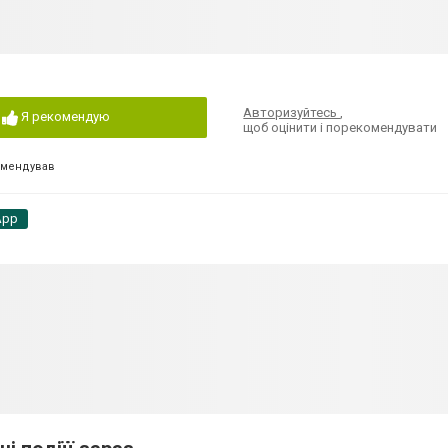
Авторизуйтесь
,
Я рекомендую
щоб оцінити і порекомендувати
омендував
App