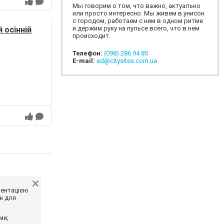
Мы говорим о том, что важно, актуально
или просто интересно. Мы живем в унисон
с городом, работаем с ним в одном ритме
и держим руку на пульсе всего, что в нем
 осінній
происходит.
Телефон:
(098) 286 94 85
E-mail:
ed@citysites.com.ua
ментацією
ж для
ми;