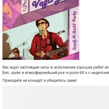
Вас ждут настоящие хиты в исполнении хороших ребят из "
Бит, шейк и атмосфернейший рок-н-ролл 60-х с недетск
Приходите на концерт и убедитесь сами!