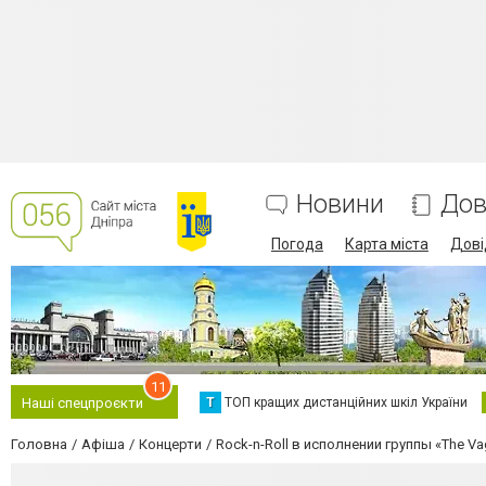
Новини
Дов
Погода
Карта міста
Дові
11
Т
ТОП кращих дистанційних шкіл України
Наші спецпроєкти
Головна
Афіша
Концерти
Rock-n-Roll в исполнении группы «The Va