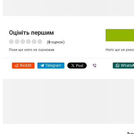
Оцініть першим
(
0
оцінок)
Ніхто ще не рек
Поки ще ніхто не оцінював
Reddit
Telegram
Viber
Whats