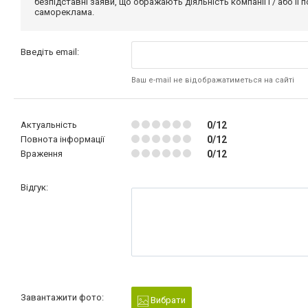
безпідставні заяви, що ображають діяльність компанії і / або її
самореклама.
Введіть email:
Ваш e-mail не відображатиметься на сайті
Актуальність
0/12
Повнота інформації
0/12
Враження
0/12
Відгук:
Завантажити фото:
Вибрати