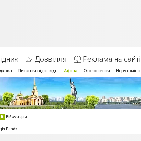
ідник
Дозвілля
Реклама на сайті
дкова
Питання-відповідь
Афіша
Оголошення
Нерухоміст
В
Військторги
gis Band»