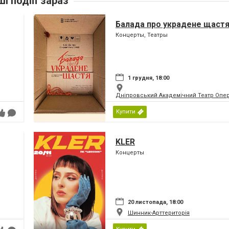
ші подіїї зараз
Балада про украдене щаст
Концерты, Театры
1 грудня, 18:00
Дніпровський Академічний Театр Опер
Купити
KLER
Концерты
20 листопада, 18:00
Шинник-Арттериторія