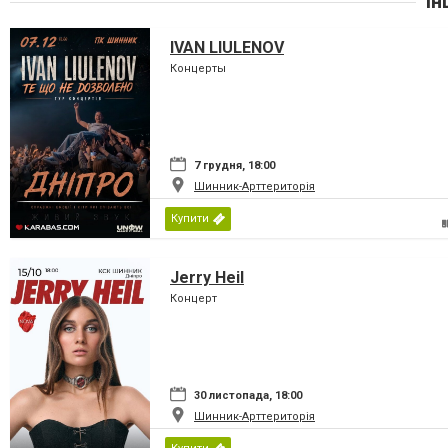
Ін
IVAN LIULENOV
Концерты
7 грудня, 18:00
Шинник-Арттериторія
Купити
Jerry Heil
Концерт
30 листопада, 18:00
Шинник-Арттериторія