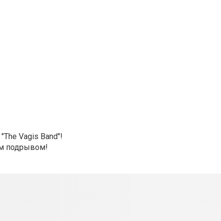
The Vagis Band"!
им подрывом!