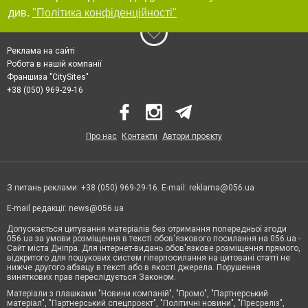
див.
"Політика конфіденційності"
Реклама на сайті
Робота в нашій компанії
Франшиза "CitySites"
+38 (050) 969-29-16
Про нас
Контакти
Автори проєкту
З питань реклами: +38 (050) 969-29-16. E-mail:
reklama@056.ua
E-mail редакції:
news@056.ua
Допускається цитування матеріалів без отримання попередньої згоди
056.ua за умови розміщення в тексті обов'язкового посилання на 056.ua -
Сайт міста Дніпра. Для інтернет-видань обов'язкове розміщення прямого,
відкритого для пошукових систем гіперпосилання на цитовані статті не
нижче другого абзацу в тексті або в якості джерела. Порушення
виняткових прав переслідується Законом.
Матеріали з плашками "Новини компаній", "Промо", "Партнерський
матеріал", "Партнерський спецпроєкт", "Політичні новини", "Пресреліз",