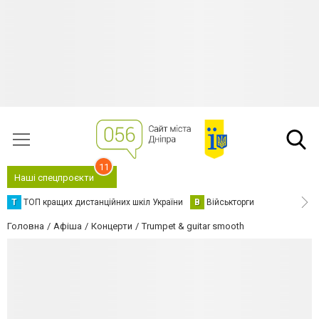
11
Наші спецпроєкти
Т
ТОП кращих дистанційних шкіл України
В
Військторги
Головна
Афіша
Концерти
Trumpet & guitar smooth