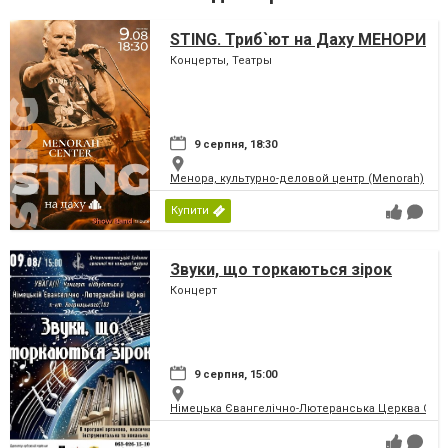
STING. Триб`ют на Даху МЕНОРИ
Концерты, Театры
9 серпня, 18:30
Менора, культурно-деловой центр (Menorah)
Купити
Звуки, що торкаються зірок
Концерт
9 серпня, 15:00
Німецька Євангелічно-Лютеранська Церква Святої