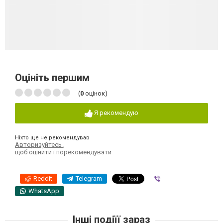
Оцініть першим
(
0
оцінок)
Я рекомендую
Ніхто ще не рекомендував
Авторизуйтесь
,
щоб оцінити і порекомендувати
Reddit
Telegram
Viber
WhatsApp
Інші подіїї зараз