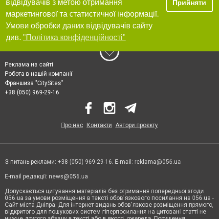
відвідувачів з метою отримання
Прийняти
маркетингової та статистичної інформації.
Умови обробки даних відвідувачів сайту
див.
"Політика конфіденційності"
Реклама на сайті
Робота в нашій компанії
Франшиза "CitySites"
+38 (050) 969-29-16
Про нас
Контакти
Автори проєкту
З питань реклами: +38 (050) 969-29-16. E-mail:
reklama@056.ua
E-mail редакції:
news@056.ua
Допускається цитування матеріалів без отримання попередньої згоди
056.ua за умови розміщення в тексті обов'язкового посилання на 056.ua -
Сайт міста Дніпра. Для інтернет-видань обов'язкове розміщення прямого,
відкритого для пошукових систем гіперпосилання на цитовані статті не
нижче другого абзацу в тексті або в якості джерела. Порушення