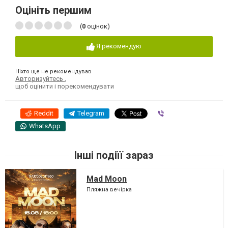
Оцініть першим
(
0
оцінок)
Я рекомендую
Ніхто ще не рекомендував
Авторизуйтесь
,
щоб оцінити і порекомендувати
Reddit
Telegram
Viber
WhatsApp
Інші подіїї зараз
Mad Moon
Пляжна вечірка