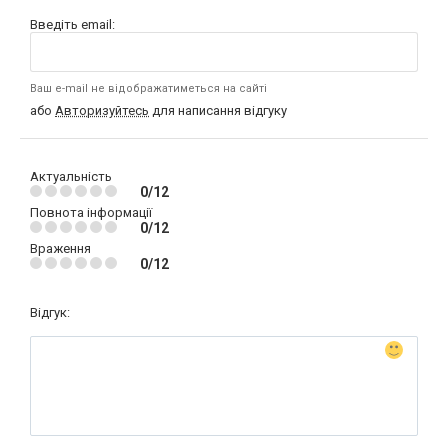
Введіть email:
Ваш e-mail не відображатиметься на сайті
або
Авторизуйтесь
для написання відгуку
Актуальність
0/12
Повнота інформації
0/12
Враження
0/12
Відгук: