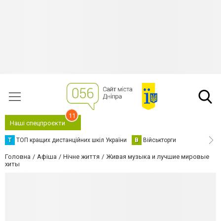
11
Наші спецпроєкти
Т
ТОП кращих дистанційних шкіл України
В
Військторги
Головна
Афіша
Нічне життя
Живая музыка и лучшие мировые
хиты