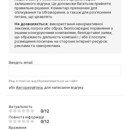
залишеного відгука. Це допоможе багатьом прийняти
правильне рішення. Коментарі призначені для
спілкування та обговорення, а також для роз'яснення
питань, що цікавлять.
Не дозволяється:
використання ненормативної
лексики, погроз або образ; безпосереднє порівняння з
іншими конкуруючими компаніями; безпідставні заяви,
що ображають діяльність компанії і / або її послуги;
розміщення посилань на сторонні інтернет-ресурси;
реклама та самореклама.
Введіть email:
Ваш e-mail не відображатиметься на сайті
або
Авторизуйтесь
для написання відгуку
Актуальність
0/12
Повнота інформації
0/12
Враження