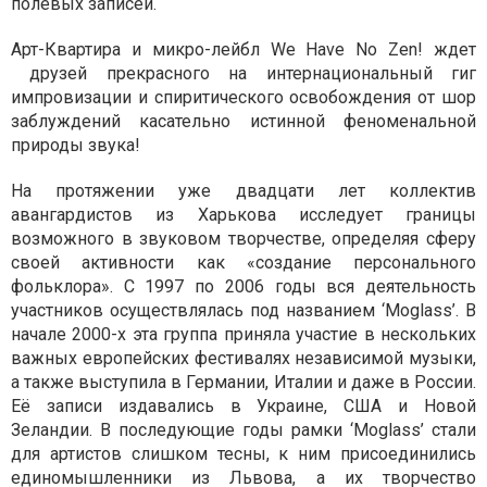
полевых записей.
Арт-Квартира и микро-лейбл We Have No Zen! ждет
друзей прекрасного на интернациональный гиг
импровизации и спиритического освобождения от шор
заблуждений касательно истинной феноменальной
природы звука!
На протяжении уже двадцати лет коллектив
авангардистов из Харькова исследует границы
возможного в звуковом творчестве, определяя сферу
своей активности как «создание персонального
фольклора». С 1997 по 2006 годы вся деятельность
участников осуществлялась под названием ‘Moglass’. В
начале 2000-х эта группа приняла участие в нескольких
важных европейских фестивалях независимой музыки,
а также выступила в Германии, Италии и даже в России.
Её записи издавались в Украине, США и Новой
Зеландии. В последующие годы рамки ‘Moglass’ стали
для артистов слишком тесны, к ним присоединились
единомышленники из Львова, а их творчество