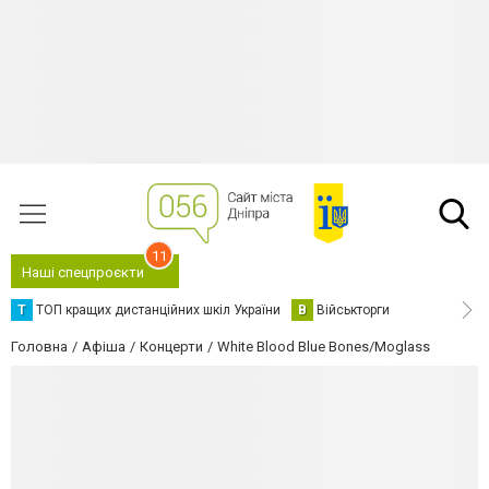
11
Наші спецпроєкти
Т
ТОП кращих дистанційних шкіл України
В
Військторги
Головна
Афіша
Концерти
White Blood Blue Bones/Moglass