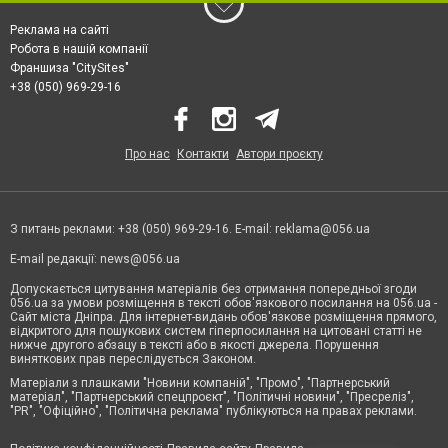
Реклама на сайті
Робота в нашій компанії
Франшиза "CitySites"
+38 (050) 969-29-16
Про нас
Контакти
Автори проєкту
З питань реклами: +38 (050) 969-29-16. E-mail:
reklama@056.ua
E-mail редакції:
news@056.ua
Допускається цитування матеріалів без отримання попередньої згоди
056.ua за умови розміщення в тексті обов'язкового посилання на 056.ua -
Сайт міста Дніпра. Для інтернет-видань обов'язкове розміщення прямого,
відкритого для пошукових систем гіперпосилання на цитовані статті не
нижче другого абзацу в тексті або в якості джерела. Порушення
виняткових прав переслідується Законом.
Матеріали з плашками "Новини компаній", "Промо", "Партнерський
матеріал", "Партнерський спецпроєкт", "Політичні новини", "Пресреліз",
"PR", "Офіційно", "Політична реклама" публікуються на правах реклами.