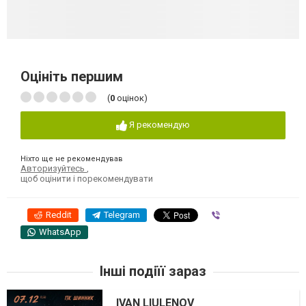
Оцініть першим
(
0
оцінок)
Я рекомендую
Ніхто ще не рекомендував
Авторизуйтесь
,
щоб оцінити і порекомендувати
Reddit
Telegram
Viber
WhatsApp
Інші подіїї зараз
IVAN LIULENOV