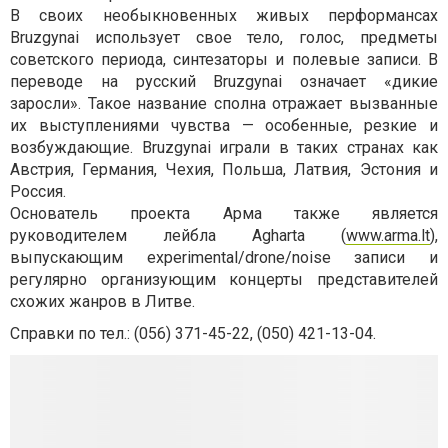
В своих необыкновенных живых перформансах
Bruzgynai использует свое тело, голос, предметы
советского периода, синтезаторы и полевые записи. В
переводе на русский Bruzgynai означает «дикие
заросли». Такое название сполна отражает вызванные
их выступлениями чувства — особенные, резкие и
возбуждающие. Bruzgynai играли в таких странах кaк
Австрия, Германия, Чехия, Польша, Латвия, Эстония и
Россия.
Основатель проекта Арма также является
руководителем лейбла Agharta (
www.arma.lt
),
выпускающим experimental/drone/noise записи и
регулярно организующим концерты представителей
схожих жанров в Литве.
Справки по тел.: (056) 371-45-22, (050) 421-13-04.