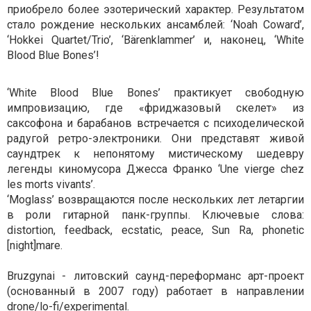
приобрело более эзотерический характер. Результатом
стало рождение нескольких ансамблей: ‘Noah Coward’,
‘Hokkei Quartet/Trio’, ‘Bärenklammer’ и, наконец, ‘White
Blood Blue Bones’!
‘White Blood Blue Bones’ практикует свободную
импровизацию, где «фриджазовый скелет» из
саксофона и барабанов встречается с психоделической
радугой ретро-электроники. Они представят живой
саундтрек к непонятому мистическому шедевру
легенды киномусора Джесса Франко ‘Une vierge chez
les morts vivants’.
‘Moglass’ возвращаются после нескольких лет летаргии
в роли гитарной панк-группы. Ключевые слова:
distortion, feedback, ecstatic, peace, Sun Ra, phonetic
[night]mare.
Bruzgynai - литовский саунд-переформанс арт-проект
(основанный в 2007 году) работает в направлении
drone/lo-fi/experimental.