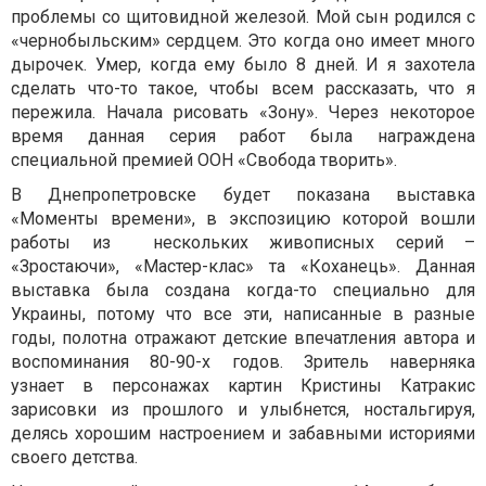
проблемы со щитовидной железой. Мой сын родился с
«чернобыльским» сердцем. Это когда оно имеет много
дырочек. Умер, когда ему было 8 дней. И я захотела
сделать что-то такое, чтобы всем рассказать, что я
пережила. Начала рисовать «Зону». Через некоторое
время данная серия работ была награждена
специальной премией ООН «Свобода творить».
В Днепропетровске будет показана выставка
«Моменты времени», в экспозицию которой вошли
работы из нескольких живописных серий –
«Зростаючи», «Мастер-клас» та «Коханець». Данная
выставка была создана когда-то специально для
Украины, потому что все эти, написанные в разные
годы, полотна отражают детские впечатления автора и
воспоминания 80-90-х годов. Зритель наверняка
узнает в персонажах картин Кристины Катракис
зарисовки из прошлого и улыбнется, ностальгируя,
делясь хорошим настроением и забавными историями
своего детства.