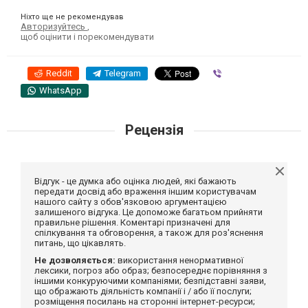
Ніхто ще не рекомендував
Авторизуйтесь
,
щоб оцінити і порекомендувати
Reddit
Telegram
Viber
WhatsApp
Рецензія
Відгук - це думка або оцінка людей, які бажають
передати досвід або враження іншим користувачам
нашого сайту з обов'язковою аргументацією
залишеного відгука. Це допоможе багатьом прийняти
правильне рішення. Коментарі призначені для
спілкування та обговорення, а також для роз'яснення
питань, що цікавлять.
Не дозволяється:
використання ненормативної
лексики, погроз або образ; безпосереднє порівняння з
іншими конкуруючими компаніями; безпідставні заяви,
що ображають діяльність компанії і / або її послуги;
розміщення посилань на сторонні інтернет-ресурси;