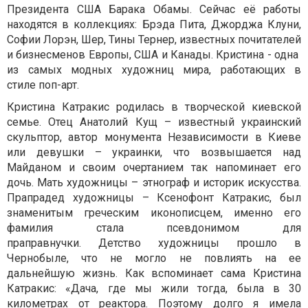
Президента США Барака Обамы. Сейчас её работы
находятся в коллекциях: Брэда Пита, Джорджа Клуни,
Софии Лорэн, Шер, Тины Тернер, известных почитателей
и бизнесменов Европы, США и Канады. Кристина - одна
из самых модных художниц мира, работающих в
стиле поп-арт.
Кристина Катракис родилась в творческой киевской
семье. Отец Анатолий Кущ – известный украинский
скульптор, автор монумента Независимости в Киеве
или девушки – украинки, что возвышается над
Майданом и своим очертанием так напоминает его
дочь. Мать художницы – этнограф и историк искусства.
Прапрадед художницы – Ксенофонт Катракис, был
знаменитым греческим иконописцем, именно его
фамилия стала псевдонимом для
праправнучки.
Детство художницы прошло в
Чернобыле, что не могло не повлиять на ее
дальнейшую жизнь. Как вспоминает
сама Кристина
Катракис: «Дача, где мы жили тогда, была в 30
километрах от реактора. Поэтому долго я
имела