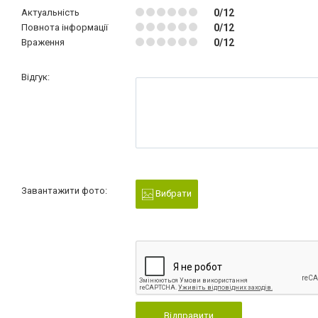
Актуальність
0/12
Повнота інформації
0/12
Враження
0/12
Відгук:
Завантажити фото:
Вибрати
Відправити