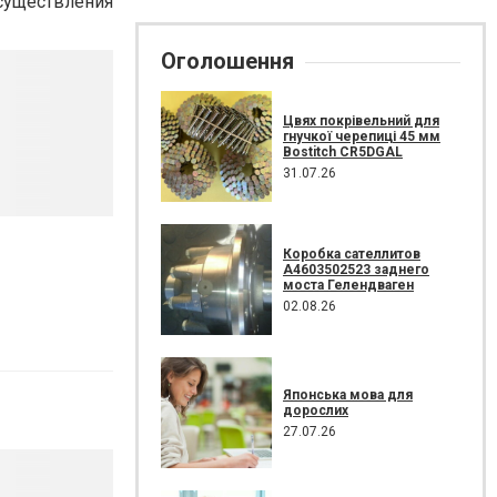
осуществления
Оголошення
Цвях покрівельний для
гнучкої черепиці 45 мм
Bostitch CR5DGAL
31.07.26
Коробка сателлитов
A4603502523 заднего
моста Гелендваген
02.08.26
Японська мова для
дорослих
27.07.26