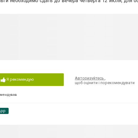
еньги необходимо сдать до вечера четверга 12 июля, для 
Авторизуйтесь
,
Я рекомендую
щоб оцінити і порекомендувати
омендував
App