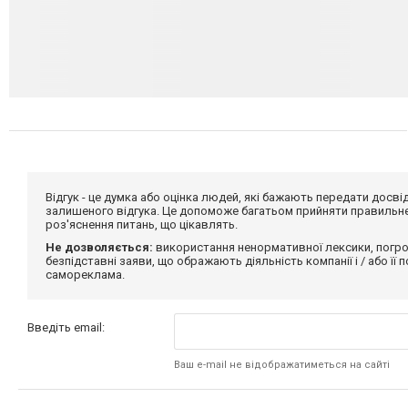
Відгук - це думка або оцінка людей, які бажають передати дос
залишеного відгука. Це допоможе багатьом прийняти правильне 
роз'яснення питань, що цікавлять.
Не дозволяється:
використання ненормативної лексики, погро
безпідставні заяви, що ображають діяльність компанії і / або її
самореклама.
Введіть email:
Ваш e-mail не відображатиметься на сайті