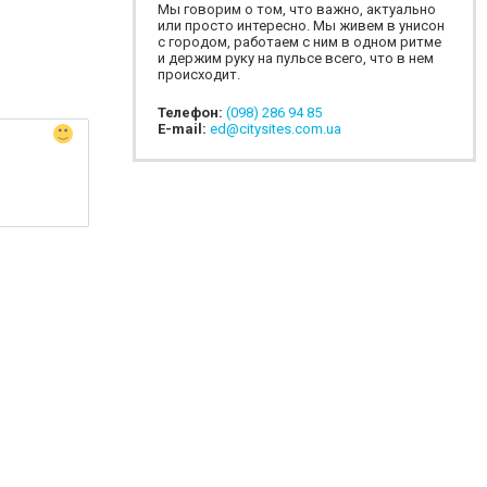
Мы говорим о том, что важно, актуально
или просто интересно. Мы живем в унисон
с городом, работаем с ним в одном ритме
и держим руку на пульсе всего, что в нем
происходит.
Телефон:
(098) 286 94 85
E-mail:
ed@citysites.com.ua