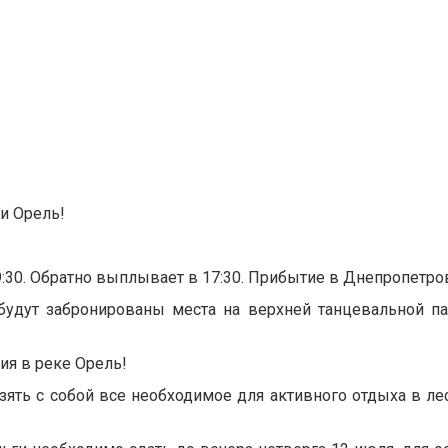
и Орель!
9:30. Обратно выплывает в 17:30. Прибытие в Днепропетров
будут забронированы места на верхней танцевальной па
ия в реке Орель!
ять с собой все необходимое для активного отдыха в ле