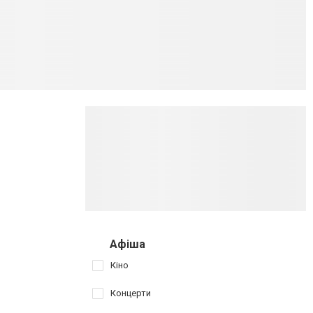
Афіша
Кіно
Концерти