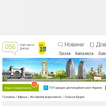
Новини
Дов
Погода
Карта міста
Дові
11
Т
ТОП кращих дистанційних шкіл України
Наші спецпроєкти
Головна
Афіша
Активний відпочинок
Сальса-Круиз