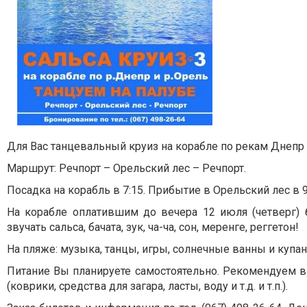
Для Вас танцевальный круиз на корабле по рекам Днепр 
Маршрут: Речпорт – Орельский лес – Речпорт.
Посадка на корабль в 7:15. Прибытие в Орельский лес в 
На корабле оплатившим до вечера 12 июля (четверг) 
звучать сальса, бачата, зук, ча-ча, сон, меренге, реггетон!
На пляже: музыка, танцы, игры, солнечные ванны и купан
Питание Вы планируете самостоятельно. Рекомендуем вз
(коврики, средства для загара, ласты, воду и т.д. и т.п.).