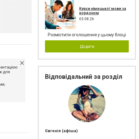
Курси німецької мови за
кордоном
03.08.26
Розмістити оголошення у цьому блоці
Додати
ментацією
ж для
Відповідальний за розділ
ми;
Євгенія (афіша)