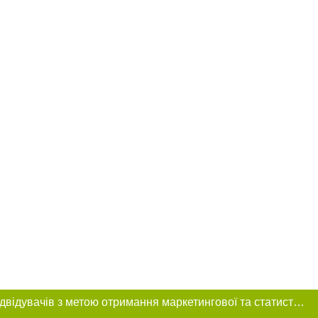
Цей сайт використовує «cookies». Також веб-сайт використовує інтернет-сервіс для збору технічних даних стосовно відвідувачів з метою отримання маркетингової та статистичної інформації. Умови обробки даних відвідувачів сайту див.