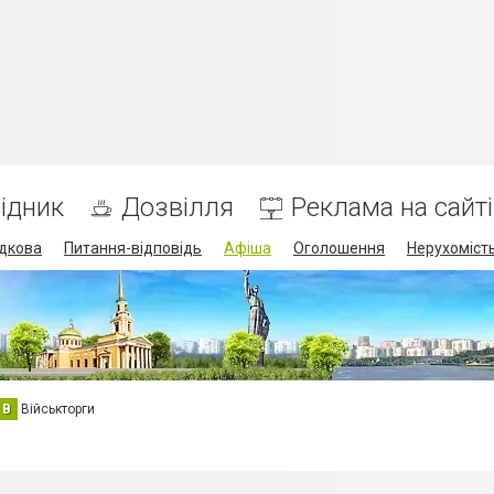
ідник
Дозвілля
Реклама на сайті
дкова
Питання-відповідь
Афіша
Оголошення
Нерухоміст
В
Військторги