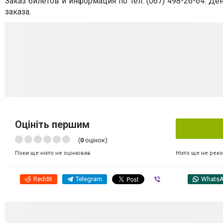
Заказ билетов и информация по тел. (067) 498-26-64. Д
заказа.
Оцініть першим
(
0
оцінок)
Ніхто ще не рек
Поки ще ніхто не оцінював
Reddit
Telegram
Viber
Whats