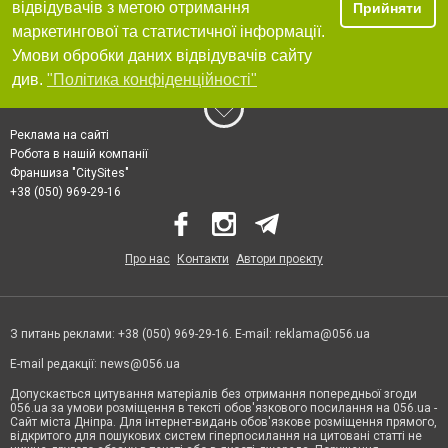
відвідувачів з метою отримання
Прийняти
маркетингової та статистичної інформації.
Умови обробки даних відвідувачів сайту
див.
"Політика конфіденційності"
Реклама на сайті
Робота в нашій компанії
Франшиза "CitySites"
+38 (050) 969-29-16
Про нас
Контакти
Автори проєкту
З питань реклами: +38 (050) 969-29-16. E-mail:
reklama@056.ua
E-mail редакції:
news@056.ua
Допускається цитування матеріалів без отримання попередньої згоди
056.ua за умови розміщення в тексті обов'язкового посилання на 056.ua -
Сайт міста Дніпра. Для інтернет-видань обов'язкове розміщення прямого,
відкритого для пошукових систем гіперпосилання на цитовані статті не