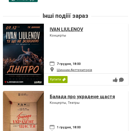
Інші подіїї зараз
IVAN LIULENOV
Концерты
7 грудня, 18:00
Шинник-Арттериторія
Купити
Балада про украдене щастя
Концерты, Театры
1 грудня, 18:00