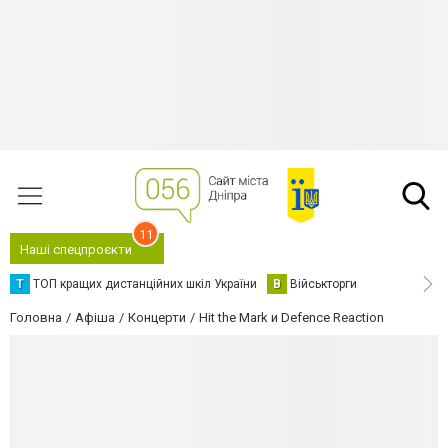
11
Наші спецпроєкти
Т
ТОП кращих дистанційних шкіл України
В
Військторги
Головна
Афіша
Концерти
Hit the Mark и Defence Reaction