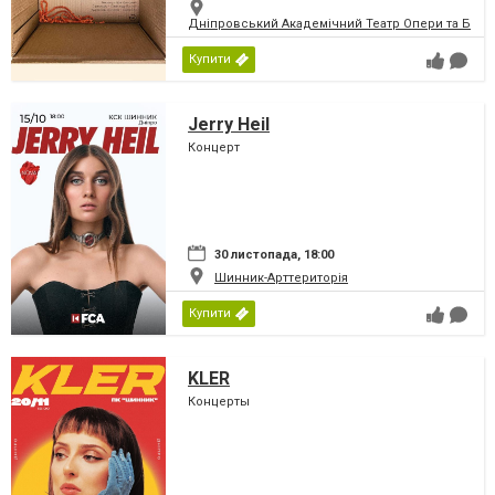
Дніпровський Академічний Театр Опери та Бале
Купити
Jerry Heil
Концерт
30 листопада, 18:00
Шинник-Арттериторія
Купити
KLER
Концерты