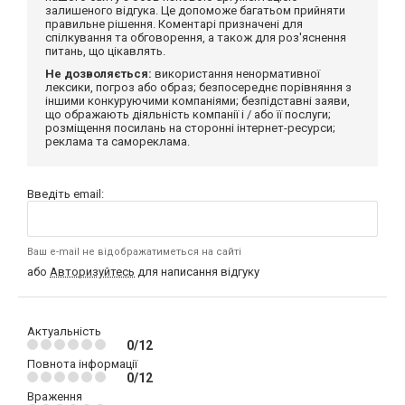
залишеного відгука. Це допоможе багатьом прийняти
правильне рішення. Коментарі призначені для
спілкування та обговорення, а також для роз'яснення
питань, що цікавлять.
Не дозволяється:
використання ненормативної
лексики, погроз або образ; безпосереднє порівняння з
іншими конкуруючими компаніями; безпідставні заяви,
що ображають діяльність компанії і / або її послуги;
розміщення посилань на сторонні інтернет-ресурси;
реклама та самореклама.
Введіть email:
Ваш e-mail не відображатиметься на сайті
або
Авторизуйтесь
для написання відгуку
Актуальність
0/12
Повнота інформації
0/12
Враження