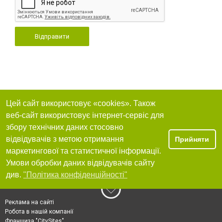
Відправити
Цей сайт використовує «cookies». Також
веб-сайт використовує інтернет-сервіс для
збору технічних даних стосовно
відвідувачів з метою отримання
Прийняти
маркетингової та статистичної інформації.
Умови обробки даних відвідувачів сайту
див.
"Політика конфіденційності"
Реклама на сайті
Робота в нашій компанії
Франшиза "CitySites"