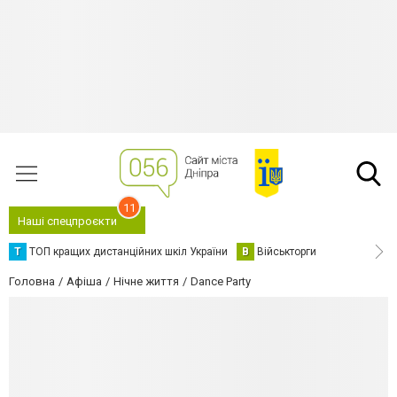
11
Наші спецпроєкти
Т
ТОП кращих дистанційних шкіл України
В
Військторги
Головна
Афіша
Нічне життя
Dance Party